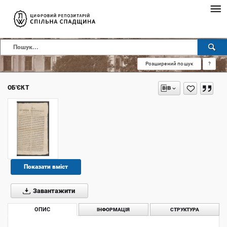
Розширений пошук
?
ОБ'ЄКТ
Показати вміст
Завантажити
ОПИС
ІНФОРМАЦІЯ
СТРУКТУРА