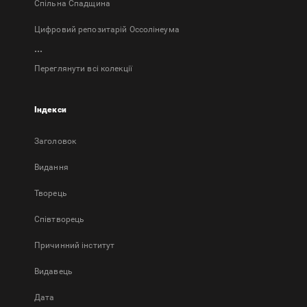
Спільна Спадщина
Цифровий репозитарій Оссолінеума
...
Переглянути всі колекції
Індекси
Заголовок
Bидання
Творець
Співтворець
Причинний інститут
Видавець
Дата