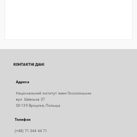
КОНТАКТНІ ДАНІ
Адреса
Національний інститут імені Оссолінських
вул. Шевська 37
50-139 Вроцлав, Польща
Телефон
(+48) 71 344 44 71