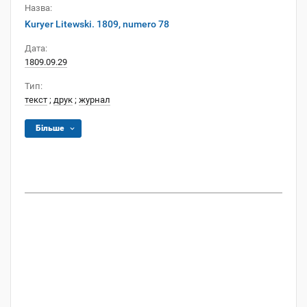
Назва:
Kuryer Litewski. 1809, numero 78
Дата:
1809.09.29
Тип:
текст
;
друк
;
журнал
Більше