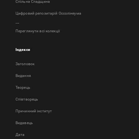
Спільна Спадщина
Цифровий репозитарій Оссолінеума
...
Переглянути всі колекції
Індекси
Заголовок
Bидання
Творець
Співтворець
Причинний інститут
Видавець
Дата