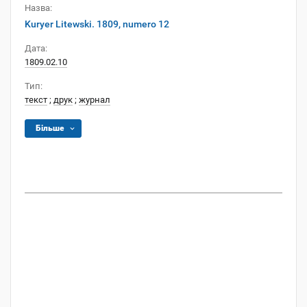
Назва:
Kuryer Litewski. 1809, numero 12
Дата:
1809.02.10
Тип:
текст
;
друк
;
журнал
Більше