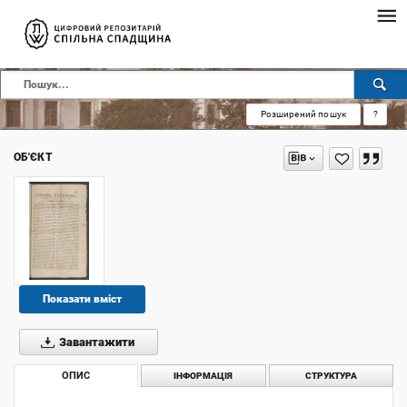
Розширений пошук
?
ОБ'ЄКТ
Показати вміст
Завантажити
ОПИС
ІНФОРМАЦІЯ
СТРУКТУРА