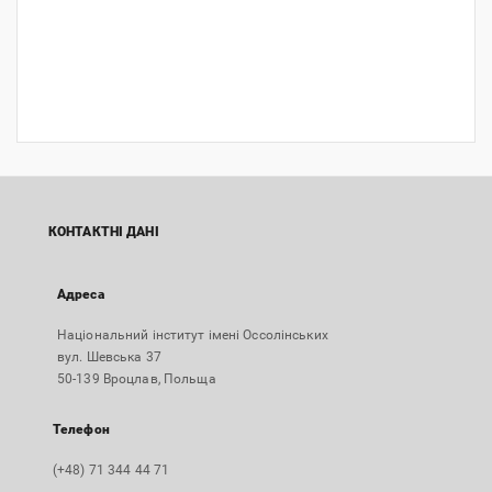
КОНТАКТНІ ДАНІ
Адреса
Національний інститут імені Оссолінських
вул. Шевська 37
50-139 Вроцлав, Польща
Телефон
(+48) 71 344 44 71