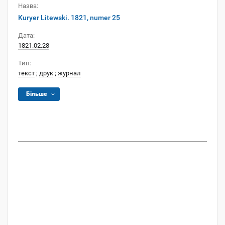
Назва:
Kuryer Litewski. 1821, numer 25
Дата:
1821.02.28
Тип:
текст
;
друк
;
журнал
Більше