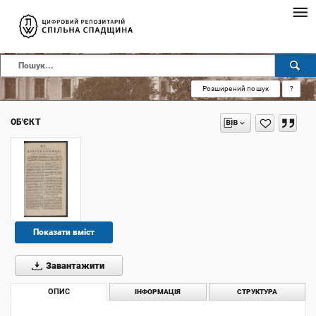
Розширений пошук
?
ОБ'ЄКТ
Показати вміст
Завантажити
ОПИС
ІНФОРМАЦІЯ
СТРУКТУРА