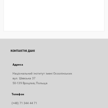
КОНТАКТНІ ДАНІ
Адреса
Національний інститут імені Оссолінських
вул. Шевська 37
50-139 Вроцлав, Польща
Телефон
(+48) 71 344 44 71