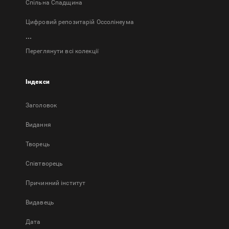
Спільна Спадщина
Цифровий репозитарій Оссолінеума
...
Переглянути всі колекції
Індекси
Заголовок
Bидання
Творець
Співтворець
Причинний інститут
Видавець
Дата