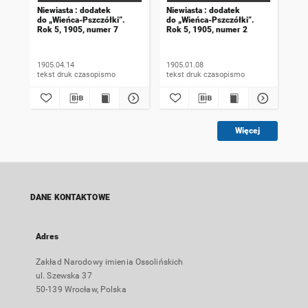
Niewiasta : dodatek
Niewiasta : dodatek
Nie
do „Wieńca-Pszczółki”.
do „Wieńca-Pszczółki”.
do 
Rok 5, 1905, numer 7
Rok 5, 1905, numer 2
Rok
1905.04.14
1905.01.08
190
tekst druk czasopismo
tekst druk czasopismo
Więcej
DANE KONTAKTOWE
Adres
Zakład Narodowy imienia Ossolińskich
ul. Szewska 37
50-139 Wrocław, Polska