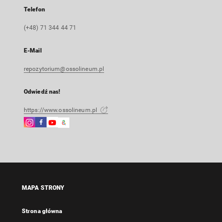
Telefon
(+48) 71 344 44 71
E-Mail
repozytorium@ossolineum.pl
Odwiedź nas!
https://www.ossolineum.pl
Instagram
Facebook
Instagram
Google
Link
Link
Link
Arts
zewnętrzny,
zewnętrzny,
zewnętrzny,
&
otworzy
otworzy
otworzy
Culture
się
się
się
Link
w
w
w
zewnętrzny,
nowej
nowej
nowej
otworzy
MAPA STRONY
karcie
karcie
karcie
się
w
Strona główna
nowej
karcie