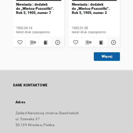
Niewiasta : dodatek
Niewiasta : dodatek
Nie
do „Wieńca-Pszczółki”.
do „Wieńca-Pszczółki”.
do 
Rok 5, 1905, numer 7
Rok 5, 1905, numer 2
Rok
1905.04.14
1905.01.08
190
tekst druk czasopismo
tekst druk czasopismo
Więcej
DANE KONTAKTOWE
Adres
Zakład Narodowy imienia Ossolińskich
ul. Szewska 37
50-139 Wrocław, Polska