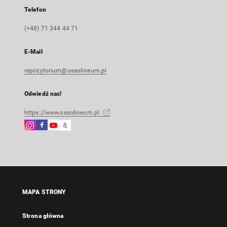
Telefon
(+48) 71 344 44 71
E-Mail
repozytorium@ossolineum.pl
Odwiedź nas!
https://www.ossolineum.pl
Instagram
Facebook
Instagram
Google
Link
Link
Link
Arts
zewnętrzny,
zewnętrzny,
zewnętrzny,
&
otworzy
otworzy
otworzy
Culture
się
się
się
Link
w
w
w
zewnętrzny,
nowej
nowej
nowej
otworzy
MAPA STRONY
karcie
karcie
karcie
się
w
Strona główna
nowej
karcie