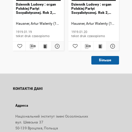
Dziennik Ludowy : organ
Dziennik Ludowy : organ
Dzi
Polskiej Partyi
Polskiej Partyi
Pol
Socyalistycznej. Rok 2,
Socyalistycznej. Rok 2,
Soc
1919, numer 19
1919, numer 20
191
Hausner, Artur Walenty (1869-1941). Redaktor naczelny
Hausner, Artur Walenty (1869-1941). 
Szczyrek, Jan (
Hau
1919.01.19
1919.01.20
191
tekst druk czasopismo
tekst druk czasopismo
Більше
КОНТАКТНІ ДАНІ
Адреса
Національний інститут імені Оссолінських
вул. Шевська 37
50-139 Вроцлав, Польща