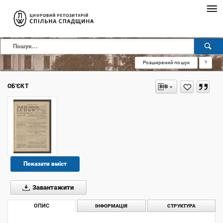
Розширений пошук
?
ОБ'ЄКТ
Показати вміст
Завантажити
ОПИС
ІНФОРМАЦІЯ
СТРУКТУРА