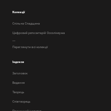
Колекції
Спільна Спадщина
Цифровий репозитарій Оссолінеума
...
Переглянути всі колекції
Індекси
Заголовок
Bидання
Творець
Співтворець