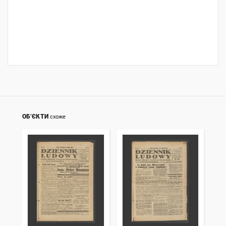
ОБ’ЄКТИ
схоже