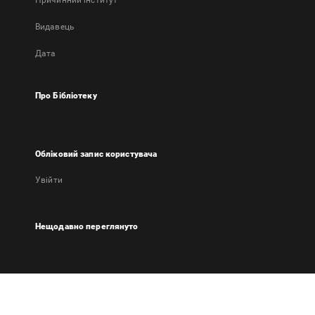
Причинний інститут
Видавець
Дата
Про Бібліотеку
Обліковий запис користувача
Увійти
Нещодавно переглянуто