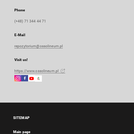
Phone
(+48) 71 344 44 71
E-Mail
repozytorium@ossolineum.pl
Visit us!
https://www.ossolineum.pl
Instagram
Facebook
Instagram
Google
External
External
External
Arts
link,
link,
link,
&
will
will
will
Culture
open
open
open
External
in
in
in
link,
a
a
a
will
SITEMAP
new
new
new
open
tab
tab
tab
in
Main page
a