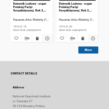
Dziennik Ludowy : organ
Dziennik Ludowy : organ
Dzi
Polskiej Partyi
Polskiej Partyi
Pol
Socyalistycznej. Rok 2,
Socyalistycznej. Rok 2,
Soc
1919, numer 19
1919, numer 20
191
Hausner, Artur Walenty (1869-1941). Redaktor naczelny
Hausner, Artur Walenty (1869-1941). 
Szczyrek, Jan (
Hau
1919.01.19
1919.01.20
191
tekst druk czasopismo
tekst druk czasopismo
More
CONTACT DETAILS
Address
National Ossolinski Institute
ul. Szewska 37
50-139 Wrocław, Polska