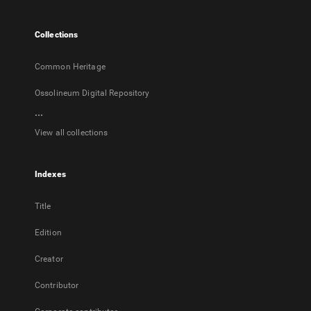
new
tab
Collections
Common Heritage
Ossolineum Digital Repository
...
View all collections
Indexes
Title
Edition
Creator
Contributor