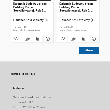
Dziennik Ludowy : organ
Dziennik Ludowy : organ
Dzi
Polskiej Partyi
Polskiej Partyi
Pol
Socyalistycznej. Rok 2,
Socyalistycznej. Rok 2,
Soc
1919, numer 19
1919, numer 20
191
Hausner, Artur Walenty (1869-1941). Redaktor naczelny
Hausner, Artur Walenty (1869-1941). 
Szczyrek, Jan (
Hau
1919.01.19
1919.01.20
191
tekst druk czasopismo
tekst druk czasopismo
More
CONTACT DETAILS
Address
National Ossolinski Institute
ul. Szewska 37
50-139 Wrocław, Polska