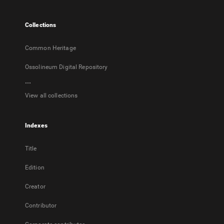
new
tab
Collections
Common Heritage
Ossolineum Digital Repository
...
View all collections
Indexes
Title
Edition
Creator
Contributor