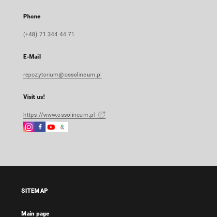
Phone
(+48) 71 344 44 71
E-Mail
repozytorium@ossolineum.pl
Visit us!
https://www.ossolineum.pl
Instagram
Facebook
Instagram
Google
External
External
External
Arts
link,
link,
link,
&
will
will
will
Culture
open
open
open
External
in
in
in
link,
a
a
a
will
SITEMAP
new
new
new
open
tab
tab
tab
in
Main page
a