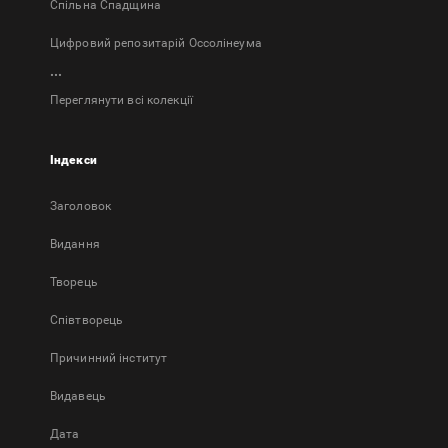
Спільна Спадщина
Цифровий репозитарій Оссолінеума
...
Переглянути всі колекції
Індекси
Заголовок
Bидання
Творець
Співтворець
Причинний інститут
Видавець
Дата