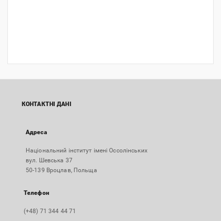
КОНТАКТНІ ДАНІ
Адреса
Національний інститут імені Оссолінських
вул. Шевська 37
50-139 Вроцлав, Польща
Телефон
(+48) 71 344 44 71