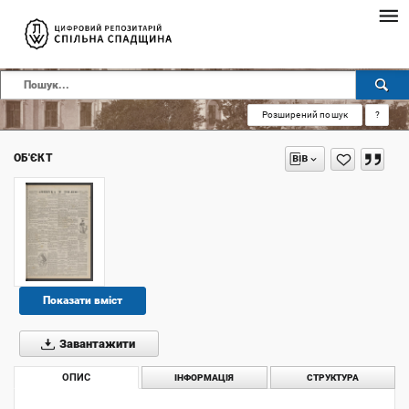
Розширений пошук
?
ОБ'ЄКТ
Показати вміст
Завантажити
ОПИС
ІНФОРМАЦІЯ
СТРУКТУРА