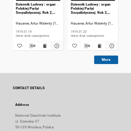
Dziennik Ludowy : organ
Dziennik Ludowy : organ
Dzi
Polskiej Partyi
Polskiej Partyi
Pol
Socyalistycznej. Rok 2,
Socyalistycznej. Rok 2,
Soc
1919, numer 19
1919, numer 20
191
Hausner, Artur Walenty (1869-1941). Redaktor naczelny
Hausner, Artur Walenty (1869-1941). 
Szczyrek, Jan (
Hau
1919.01.19
1919.01.20
191
tekst druk czasopismo
tekst druk czasopismo
More
CONTACT DETAILS
Address
National Ossolinski Institute
ul. Szewska 37
50-139 Wrocław, Polska