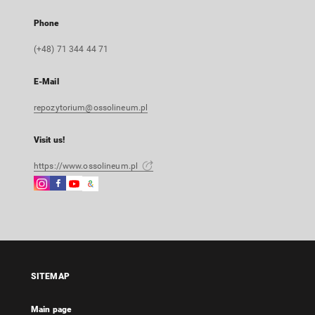
Phone
(+48) 71 344 44 71
E-Mail
repozytorium@ossolineum.pl
Visit us!
https://www.ossolineum.pl
Instagram
Facebook
Instagram
Google
External
External
External
Arts
link,
link,
link,
&
will
will
will
Culture
open
open
open
External
in
in
in
link,
a
a
a
will
SITEMAP
new
new
new
open
tab
tab
tab
in
Main page
a