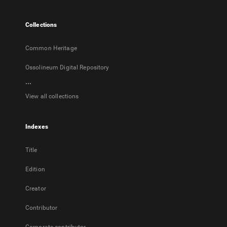
new
tab
Collections
Common Heritage
Ossolineum Digital Repository
...
View all collections
Indexes
Title
Edition
Creator
Contributor