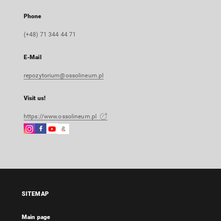
Phone
(+48) 71 344 44 71
E-Mail
repozytorium@ossolineum.pl
Visit us!
https://www.ossolineum.pl
Instagram
Facebook
Instagram
Google
External
External
External
Arts
link,
link,
link,
&
will
will
will
Culture
open
open
open
External
in
in
in
link,
a
a
a
will
SITEMAP
new
new
new
open
tab
tab
tab
in
Main page
a