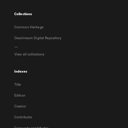
new
tab
Collections
Common Heritage
Ossolineum Digital Repository
...
View all collections
Indexes
Title
Edition
Creator
Contributor