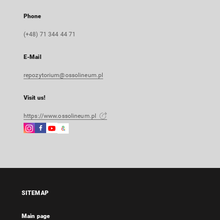
Phone
(+48) 71 344 44 71
E-Mail
repozytorium@ossolineum.pl
Visit us!
https://www.ossolineum.pl
Instagram
Facebook
Instagram
Google
External
External
External
Arts
link,
link,
link,
&
will
will
will
Culture
open
open
open
External
in
in
in
link,
a
a
a
will
SITEMAP
new
new
new
open
tab
tab
tab
in
Main page
a