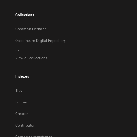
new
tab
Collections
Common Heritage
Ossolineum Digital Repository
...
View all collections
Indexes
Title
Edition
Creator
Contributor