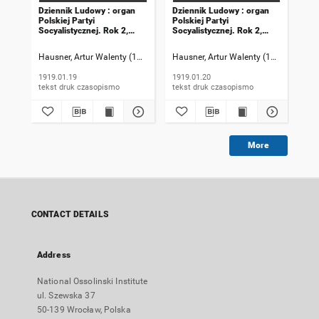
Dziennik Ludowy : organ
Dziennik Ludowy : organ
Dzi
Polskiej Partyi
Polskiej Partyi
Pol
Socyalistycznej. Rok 2,
Socyalistycznej. Rok 2,
Soc
1919, numer 19
1919, numer 20
191
Hausner, Artur Walenty (1869-1941). Redaktor naczelny
Hausner, Artur Walenty (1869-1941). 
Szczyrek, Jan (
Hau
1919.01.19
1919.01.20
191
tekst druk czasopismo
tekst druk czasopismo
More
CONTACT DETAILS
Address
National Ossolinski Institute
ul. Szewska 37
50-139 Wrocław, Polska