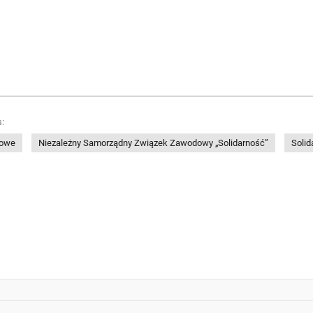
:
dowe
Niezależny Samorządny Związek Zawodowy „Solidarność”
Soli