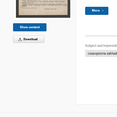
More
Show content
Download
Subject and keywords
czasopisma zakła