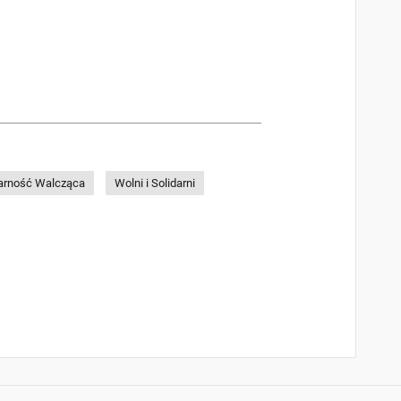
darność Walcząca
Wolni i Solidarni