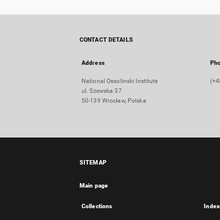
CONTACT DETAILS
Address
Ph
National Ossolinski Institute
(+4
ul. Szewska 37
50-139 Wrocław, Polska
SITEMAP
Main page
Collections
Index