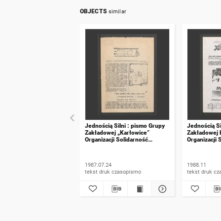
OBJECTS
similar
Jednością Silni : pismo Grupy
Jednością Si
Zakładowej „Karłowice”
Zakładowej 
Organizacji Solidarność
Organizacji 
Walcząca. 1987, wydanie
Walcząca. 1
nadzwyczajne
specjalne
1987.07.24
1988.11
tekst druk czasopismo
tekst