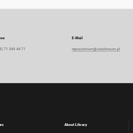
one
E-Mail
8) 71 344 44 71
repozytorium@ossolineum.pl
es
About Library