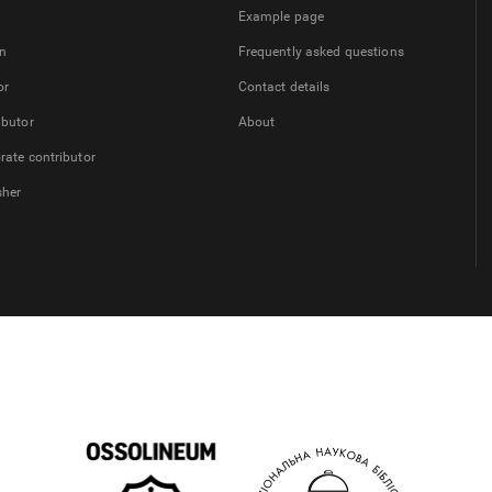
Example page
on
Frequently asked questions
or
Contact details
ibutor
About
rate contributor
sher