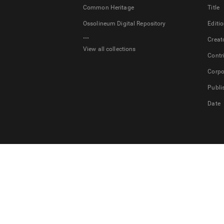
Common Heritage
Title
Ossolineum Digital Repository
Editi
...
Creat
View all collections
Contr
Corpo
Publi
Date