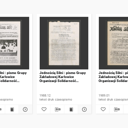
lni : pismo Grupy
Jednością Silni : pismo Grupy
Jednością Silni : 
Karłowice
Zakładowej Karłowice
Zakładowej Karłow
Solidarność
Organizacji Solidarność
Organizacji Solida
988, wydanie
Walcząca. 1988, numer 12 (82)
Walcząca. 1989, n
1988.12
1989.01
 druk czasopismo
tekst druk czasopismo
tekst druk czasop