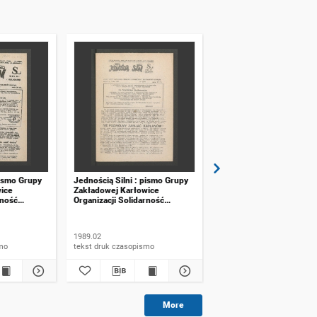
pismo Grupy
Jednością Silni : pismo Grupy
Jednością Silni : pismo 
ice
Zakładowej Karłowice
Zakładowej Karłowice
rność
Organizacji Solidarność
Organizacji Solidarność
umer 1 (83)
Walcząca. 1989, numer 2 (84)
Walcząca. 1988, numer 1
1989.02
1988.01
ismo
tekst druk czasopismo
tekst druk czasopismo
More