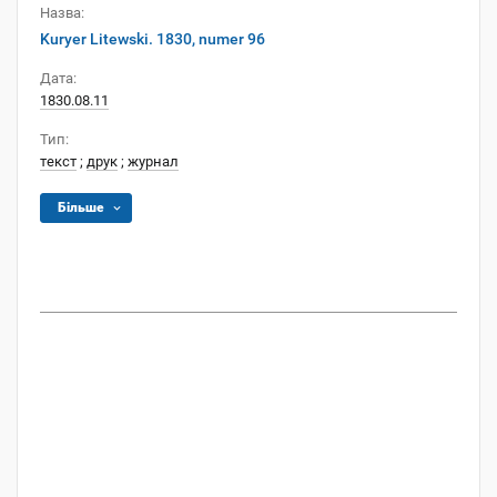
Назва:
Kuryer Litewski. 1830, numer 96
Дата:
1830.08.11
Тип:
текст
;
друк
;
журнал
Більше