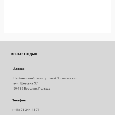
КОНТАКТНІ ДАНІ
Адреса
Національний інститут імені Оссолінських
вул. Шевська 37
50-139 Вроцлав, Польща
Телефон
(+48) 71 344 44 71