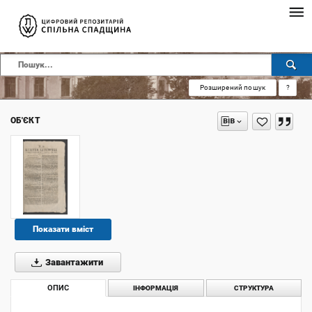
Розширений пошук
?
ОБ'ЄКТ
Показати вміст
Завантажити
ОПИС
ІНФОРМАЦІЯ
СТРУКТУРА