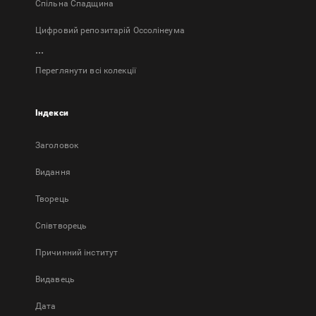
Спільна Спадщина
Цифровий репозитарій Оссолінеума
...
Переглянути всі колекції
Індекси
Заголовок
Bидання
Творець
Співтворець
Причинний інститут
Видавець
Дата