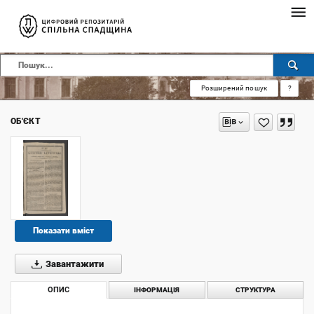
Розширений пошук
?
ОБ'ЄКТ
Показати вміст
Завантажити
ОПИС
ІНФОРМАЦІЯ
СТРУКТУРА