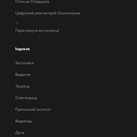
Спільна Спадщина
Цифровий репозитарій Оссолінеума
...
Переглянути всі колекції
Індекси
Заголовок
Bидання
Творець
Співтворець
Причинний інститут
Видавець
Дата