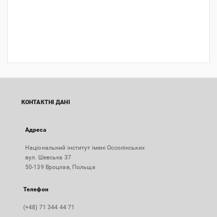
КОНТАКТНІ ДАНІ
Адреса
Національний інститут імені Оссолінських
вул. Шевська 37
50-139 Вроцлав, Польща
Телефон
(+48) 71 344 44 71