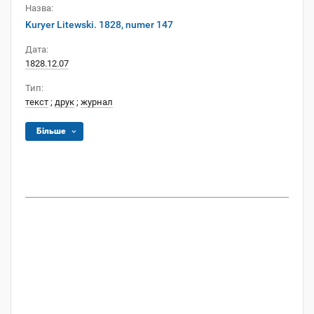
Назва:
Kuryer Litewski. 1828, numer 147
Дата:
1828.12.07
Тип:
текст
;
друк
;
журнал
Більше