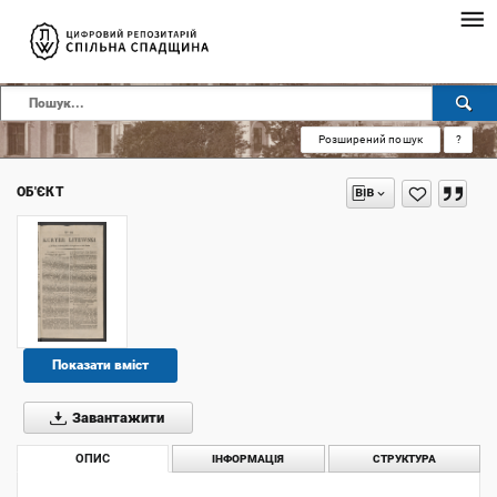
Розширений пошук
?
ОБ'ЄКТ
Показати вміст
Завантажити
ОПИС
ІНФОРМАЦІЯ
СТРУКТУРА