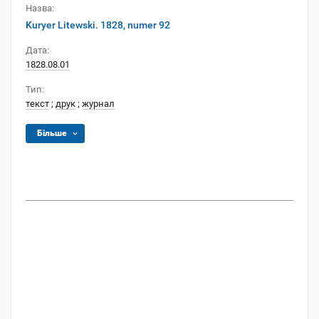
Назва:
Kuryer Litewski. 1828, numer 92
Дата:
1828.08.01
Тип:
текст
;
друк
;
журнал
Більше