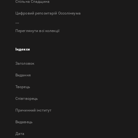
Спільна Спадщина
Цифровий репозитарій Оссолінеума
...
Переглянути всі колекції
Індекси
Заголовок
Bидання
Творець
Співтворець
Причинний інститут
Видавець
Дата