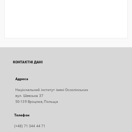
КОНТАКТНІ ДАНІ
Адреса
Національний інститут імені Оссолінських
вул. Шевська 37
50-139 Вроцлав, Польща
Телефон
(+48) 71 344 44 71