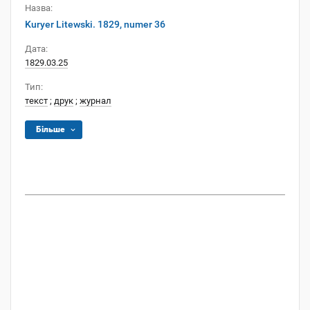
Назва:
Kuryer Litewski. 1829, numer 36
Дата:
1829.03.25
Тип:
текст
;
друк
;
журнал
Більше