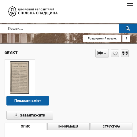
Розширений пошук
?
ОБ'ЄКТ
Показати вміст
Завантажити
ОПИС
ІНФОРМАЦІЯ
СТРУКТУРА