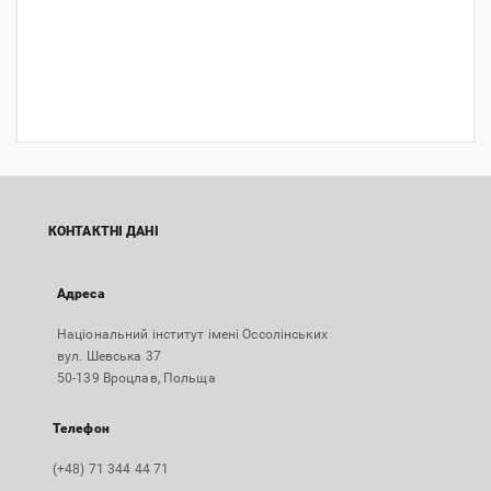
КОНТАКТНІ ДАНІ
Адреса
Національний інститут імені Оссолінських
вул. Шевська 37
50-139 Вроцлав, Польща
Телефон
(+48) 71 344 44 71