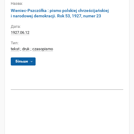
Назва:
Wieniec-Pszczółka : pismo polskiej chrześcijańskiej
i narodowej demokracji. Rok 53, 1927, numer 23
Дата:
1927.06.12
Тип:
tekst
;
druk
;
czasopismo
Більше