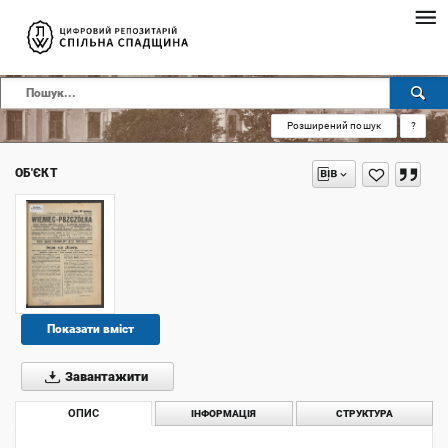
Розширений пошук
?
ОБ'ЄКТ
Показати вміст
Завантажити
ОПИС
ІНФОРМАЦІЯ
СТРУКТУРА