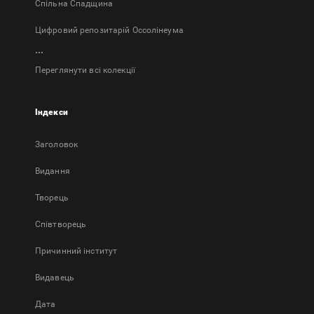
Спільна Спадщина
Цифровий репозитарій Оссолінеума
...
Переглянути всі колекції
Індекси
Заголовок
Bидання
Творець
Співтворець
Причинний інститут
Видавець
Дата