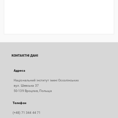
КОНТАКТНІ ДАНІ
Адреса
Національний інститут імені Оссолінських
вул. Шевська 37
50-139 Вроцлав, Польща
Телефон
(+48) 71 344 44 71