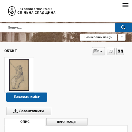
Розширений пошук
?
ОБ'ЄКТ
Показати вміст
Завантажити
ОПИС
ІНФОРМАЦІЯ