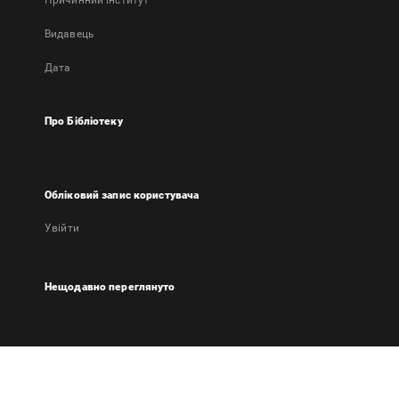
Причинний інститут
Видавець
Дата
Про Бібліотеку
Обліковий запис користувача
Увійти
Нещодавно переглянуто