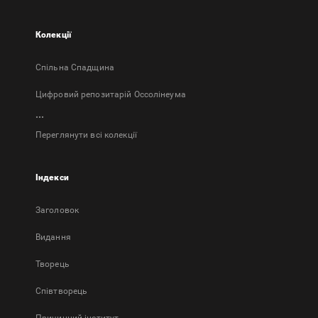
Колекції
Спільна Спадщина
Цифровий репозитарій Оссолінеума
...
Переглянути всі колекції
Індекси
Заголовок
Bидання
Творець
Співтворець