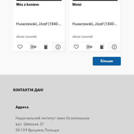
Wóz z koniem
Mnisi
Por
Husarzewski, Józef (1840-1892)
Husarzewski, Józef (1840-1892)
Hus
obraz rysunek
obraz rysunek
Більше
КОНТАКТНІ ДАНІ
Адреса
Національний інститут імені Оссолінських
вул. Шевська 37
50-139 Вроцлав, Польща