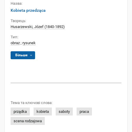
Назва:
Kobieta przedząca
Творець:
Husarzewski, Józef (1840-1892)
Тип:
obraz
;
rysunek
Більше
Тема та ключові слова:
prządka
kobieta
saboty
praca
scena rodzajowa