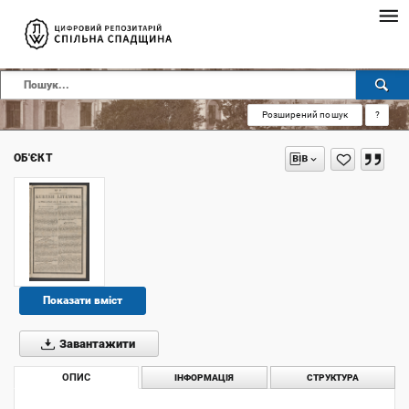
Розширений пошук
?
ОБ'ЄКТ
Показати вміст
Завантажити
ОПИС
ІНФОРМАЦІЯ
СТРУКТУРА