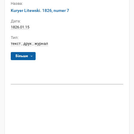
Назва:
Kuryer Litewski. 1826, numer 7
Дата:
1826.01.15
Тип:
текст
;
друк
;
журнал
Більше