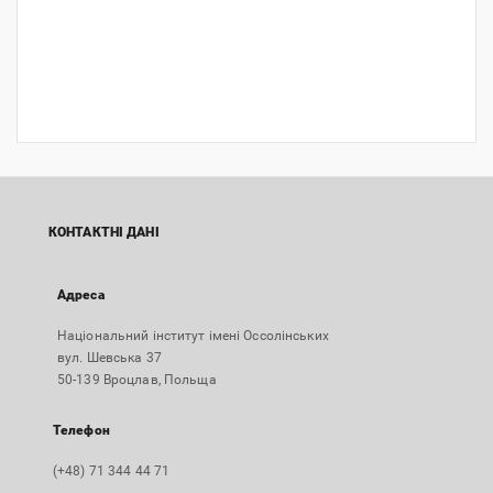
КОНТАКТНІ ДАНІ
Адреса
Національний інститут імені Оссолінських
вул. Шевська 37
50-139 Вроцлав, Польща
Телефон
(+48) 71 344 44 71