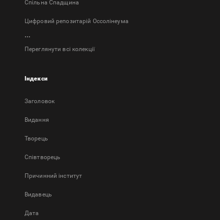
Спільна Спадщина
Цифровий репозитарій Оссолінеума
...
Переглянути всі колекції
Індекси
Заголовок
Bидання
Творець
Співтворець
Причинний інститут
Видавець
Дата