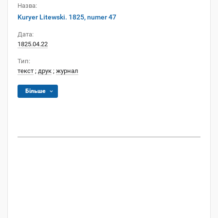
Назва:
Kuryer Litewski. 1825, numer 47
Дата:
1825.04.22
Тип:
текст
;
друк
;
журнал
Більше