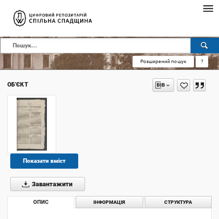
Розширений пошук
?
ОБ'ЄКТ
Показати вміст
Завантажити
ОПИС
ІНФОРМАЦІЯ
СТРУКТУРА