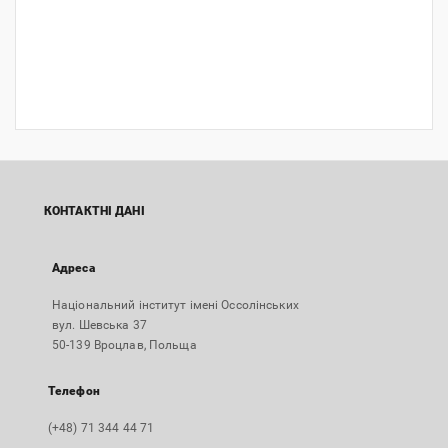
КОНТАКТНІ ДАНІ
Адреса
Національний інститут імені Оссолінських
вул. Шевська 37
50-139 Вроцлав, Польща
Телефон
(+48) 71 344 44 71