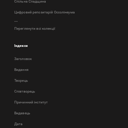
Спільна Спадщина
Цифровий репозитарій Оссолінеума
...
Переглянути всі колекції
Індекси
Заголовок
Bидання
Творець
Співтворець
Причинний інститут
Видавець
Дата