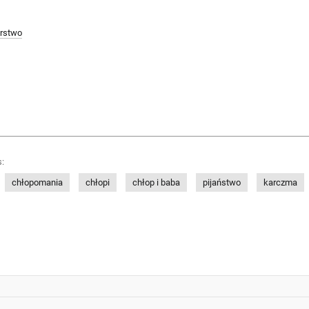
rstwo
:
chłopomania
chłopi
chłop i baba
pijaństwo
karczma