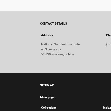
CONTACT DETAILS
Address
Ph
National Ossolinski Institute
(+4
ul. Szewska 37
50-139 Wrocław, Polska
SITEMAP
Main page
Collections
Index