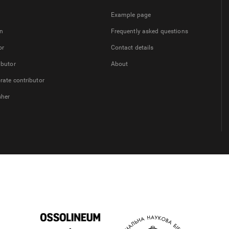
Example page
on
Frequently asked questions
or
Contact details
ibutor
About
rate contributor
sher