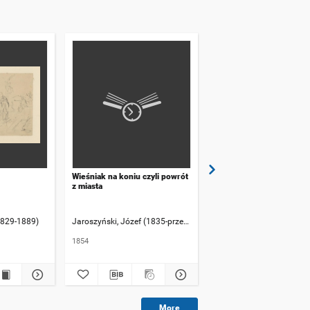
Wieśniak na koniu czyli powrót
Spotkanie w parku
z miasta
1829-1889)
Jaroszyński, Józef (1835-przed 1900)
Łuskina, Włodzimierz (1
1854
2 poł. XIX w.
More