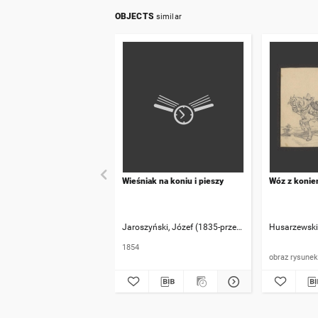
OBJECTS
similar
Wieśniak na koniu i pieszy
Wóz z koni
Jaroszyński, Józef (1835-przed 1900)
Husarzewski
1854
obraz rysunek