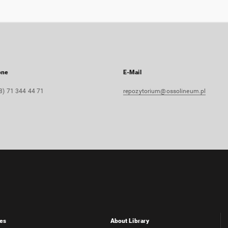
one
E-Mail
8) 71 344 44 71
repozytorium@ossolineum.pl
es
About Library