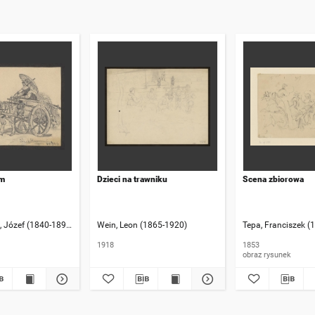
em
Dzieci na trawniku
Scena zbiorowa
, Józef (1840-1892)
Wein, Leon (1865-1920)
Tepa, Franciszek (
1918
1853
obraz rysunek