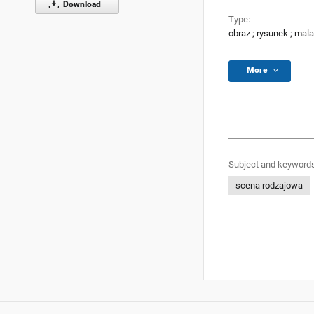
Download
Type:
obraz
;
rysunek
;
mala
More
Subject and keywords
scena rodzajowa