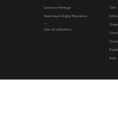
Common Heritage
Title
Ossolineum Digital Repository
Editi
...
Creat
View all collections
Contr
Corpo
Publi
Date