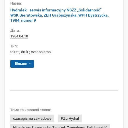
Назва:
Hydralek : serwis informacyjny NSZZ „Solidarność”
WSK Bierutowska, ZEH Grabiszyńska, WPH Bystrzycka.
1984, numer 9
Дата:
1984.04.10
Тип:
tekst
;
druk
;
czasopismo
Більше
Тема та ключові слова:
czasopisma zakładowe
PZL-Hydral
Niezależny Samorządny Związek Zawodowy „Solidarność”