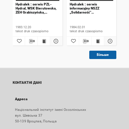
Hydralek : serwis PZL-
Hydralek : serwis
Hyd
Hydral, WSK Bierutowska,
informacyjny NSZZ
inf
ZEH Grabiszyńska,
„Solidarność”
„So
WPH Bystrzycka. 1983,
WSK Bierutowska,
WSK
numer 31, wydanie
ZEH Grabiszyńska,
ZEH
świąteczne
WPH Bystrzycka. 1984,
WPH
1983.12.20
1984.02.01
198
numer 3
nu
tekst druk czasopismo
tekst druk czasopismo
Більше
КОНТАКТНІ ДАНІ
Адреса
Національний інститут імені Оссолінських
вул. Шевська 37
50-139 Вроцлав, Польща