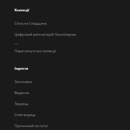
Колекції
Спільна Спадщина
Цифровий репозитарій Оссолінеума
...
Переглянути всі колекції
Індекси
Заголовок
Bидання
Творець
Співтворець
Причинний інститут