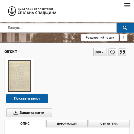
Розширений пошук
?
ОБ'ЄКТ
Показати вміст
Завантажити
ОПИС
ІНФОРМАЦІЯ
СТРУКТУРА