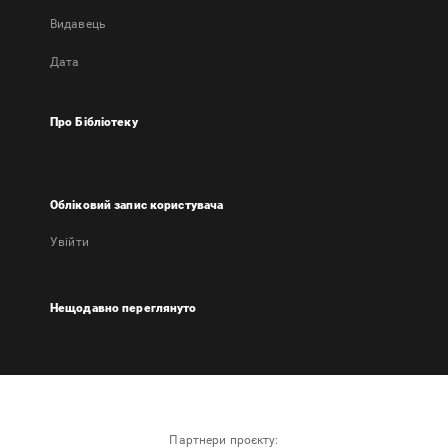
Видавець
Дата
Про Бібліотеку
Обліковий запис користувача
Увійти
Нещодавно переглянуто
Партнери проєкту: