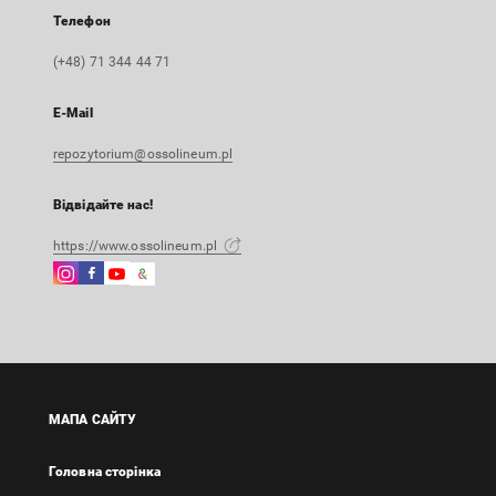
Телефон
(+48) 71 344 44 71
E-Mail
repozytorium@ossolineum.pl
Відвідайте нас!
https://www.ossolineum.pl
Instagram
Facebook
Instagram
Google
Зовнішнє
Зовнішнє
Зовнішнє
Arts
посилання,
посилання,
посилання,
&
відкриється
відкриється
відкриється
Culture
в
в
в
Зовнішнє
новій
новій
новій
посилання,
вкладці
вкладці
вкладці
відкриється
МАПА САЙТУ
в
новій
Головна сторінка
вкладці