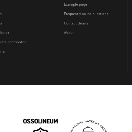
Example page
on
Frequently asked questions
or
Contact details
ibutor
About
rate contributor
sher