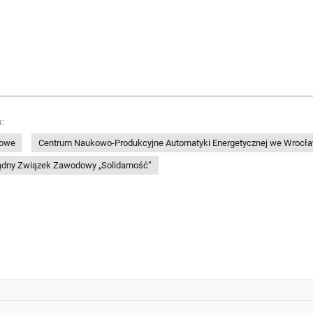
:
dowe
Centrum Naukowo-Produkcyjne Automatyki Energetycznej we Wrocła
ądny Związek Zawodowy „Solidarność”