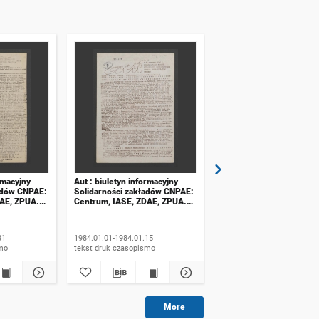
rmacyjny
Aut : biuletyn informacyjny
Aut : biuletyn informacyj
adów CNPAE:
Solidarności zakładów CNPAE:
Solidarności zakładów 
DAE, ZPUA.
Centrum, IASE, ZDAE, ZPUA.
Centrum, IASE, ZDAE, Z
3
1984, numer 14
1984, numer 19-20
31
1984.01.01-1984.01.15
1984.03
ismo
tekst druk czasopismo
tekst druk czasopismo
More