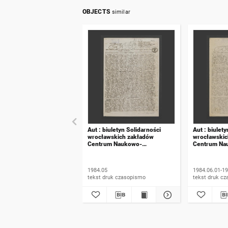
OBJECTS
similar
Aut : biuletyn Solidarności
Aut : biulet
wrocławskich zakładów
wrocławskic
Centrum Naukowo-
Centrum Na
Produkcyjnego Automatyki
Produkcyjne
Energetycznej. 1984,
Energetyczn
numer 23-24
numer 25
1984.05
1984.06.01-19
tekst druk czasopismo
tekst