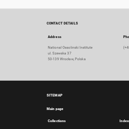
CONTACT DETAILS
Address
Ph
National Ossolinski Institute
(+4
ul. Szewska 37
50-139 Wrocław, Polska
SITEMAP
Main page
Collections
Index