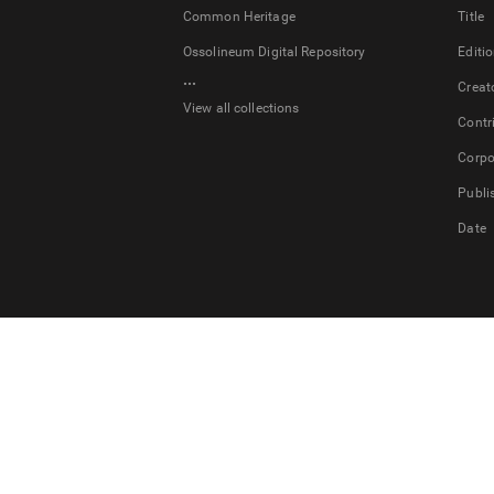
Common Heritage
Title
Ossolineum Digital Repository
Editi
...
Creat
View all collections
Contr
Corpo
Publi
Date