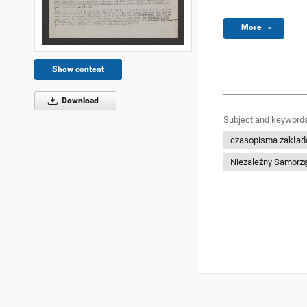
More
Show content
Download
Subject and keywords
czasopisma zakła
Niezależny Samorz