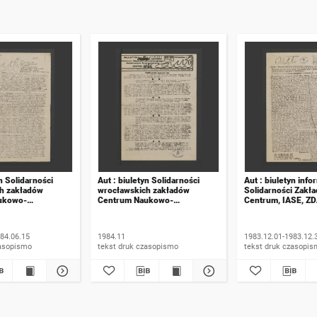
yn Solidarności
Aut : biuletyn Solidarności
Aut : biuletyn info
h zakładów
wrocławskich zakładów
Solidarności Zakł
ukowo-
Centrum Naukowo-
Centrum, IASE, Z
go Automatyki
Produkcyjnego Automatyki
1983, numer 12-1
ej. 1984,
Energetycznej. 1984,
numer 28-29
84.06.15
1984.11
1983.12.01-1983.12.
 druk czasopismo
tekst druk czasopismo
tekst druk czasop