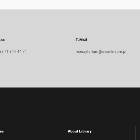
one
E-Mail
8) 71 344 44 71
repozytorium@ossolineum.pl
es
About Library