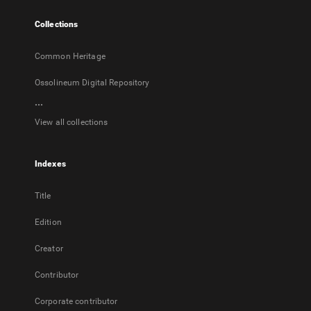
tab
Collections
Common Heritage
Ossolineum Digital Repository
...
View all collections
Indexes
Title
Edition
Creator
Contributor
Corporate contributor