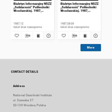
Biuletyn Informacyjny NSZZ
Biuletyn Informacyjny NSZZ
Biu
„Solidarność” Politechniki
„Solidarność” Politechniki
„So
Wrocławskiej. 1987,
Wrocławskiej. 1987,
Wro
numer 76
numer 72-73
nu
1987.12
1987.08-09
198
tekst druk czasopismo
tekst druk czasopismo
More
CONTACT DETAILS
Address
National Ossolinski Institute
ul. Szewska 37
50-139 Wrocław, Polska