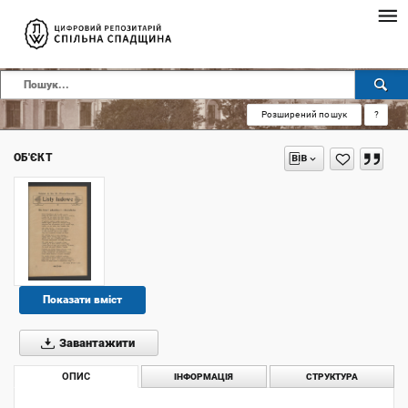
Розширений пошук
?
ОБ'ЄКТ
Показати вміст
Завантажити
ОПИС
ІНФОРМАЦІЯ
СТРУКТУРА