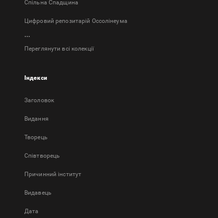
Спільна Спадщина
Цифровий репозитарій Оссолінеума
...
Переглянути всі колекції
Індекси
Заголовок
Bидання
Творець
Співтворець
Причинний інститут
Видавець
Дата