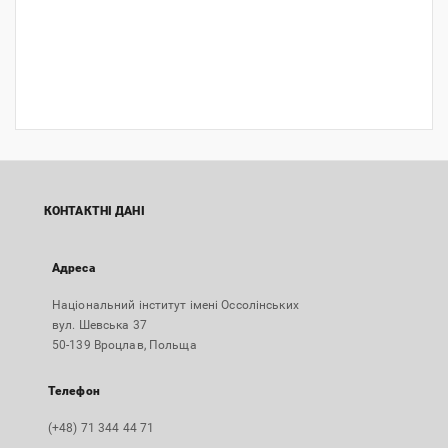
КОНТАКТНІ ДАНІ
Адреса
Національний інститут імені Оссолінських
вул. Шевська 37
50-139 Вроцлав, Польща
Телефон
(+48) 71 344 44 71