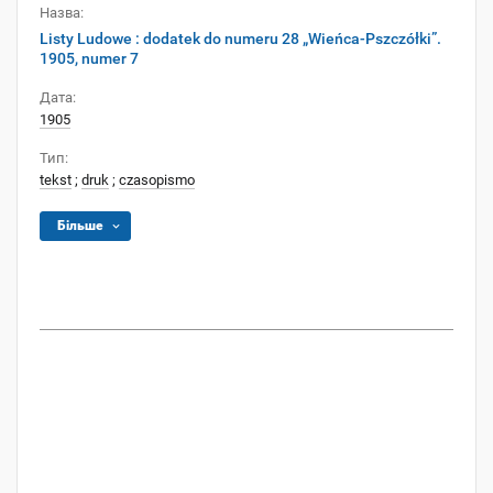
Назва:
Listy Ludowe : dodatek do numeru 28 „Wieńca-Pszczółki”.
1905, numer 7
Дата:
1905
Тип:
tekst
;
druk
;
czasopismo
Більше