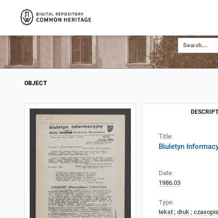
OBJECT
DESCRIPT
Title:
Biuletyn Informac
Date:
1986.03
Type:
tekst
;
druk
;
czasopi