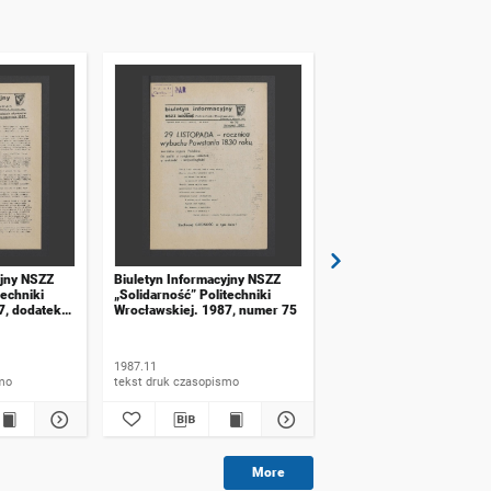
yjny NSZZ
Biuletyn Informacyjny NSZZ
Biuletyn Informacyjny N
techniki
„Solidarność” Politechniki
„Solidarność” Politechni
7, dodatek
Wrocławskiej. 1987, numer 75
Wrocławskiej. 1987, nu
1987.11
1987.04
ismo
tekst druk czasopismo
tekst druk czasopismo
More