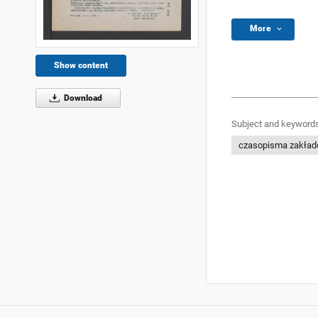
More
Show content
Download
Subject and keywords
czasopisma zakła