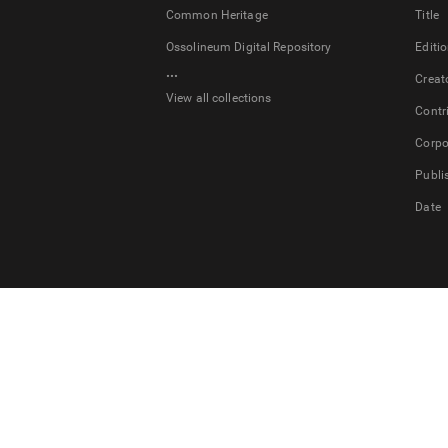
Common Heritage
Title
Ossolineum Digital Repository
Editi
...
Creat
View all collections
Contr
Corpo
Publi
Date