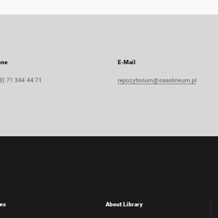
one
E-Mail
8) 71 344 44 71
repozytorium@ossolineum.pl
es
About Library