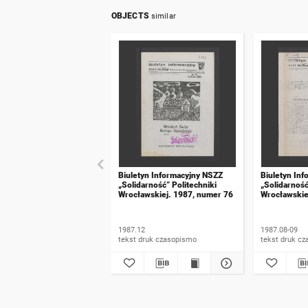
OBJECTS
similar
Biuletyn Informacyjny NSZZ
Biuletyn In
„Solidarność” Politechniki
„Solidarność
Wrocławskiej. 1987, numer 76
Wrocławskie
73
1987.12
1987.08-09
tekst druk czasopismo
tekst