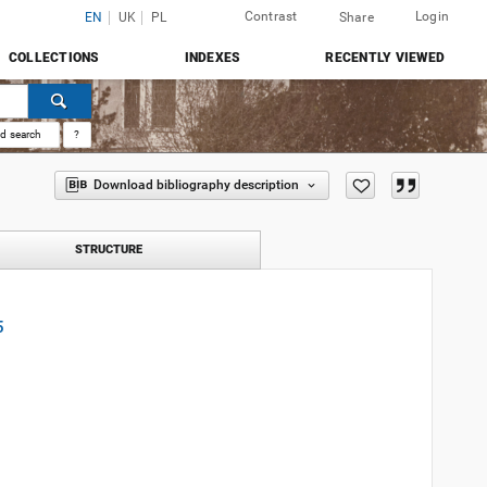
Contrast
Login
EN
UK
PL
Share
COLLECTIONS
INDEXES
RECENTLY VIEWED
d search
?
Download bibliography description
STRUCTURE
5