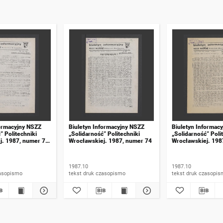
formacyjny NSZZ
Biuletyn Informacyjny NSZZ
Biuletyn Informac
” Politechniki
„Solidarność” Politechniki
„Solidarność” Poli
j. 1987, numer 72-
Wrocławskiej. 1987, numer 74
Wrocławskiej. 198
studencki
1987.10
1987.10
 druk czasopismo
tekst druk czasopismo
tekst druk czasop