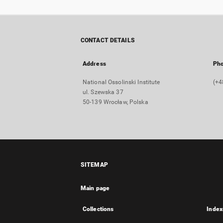
CONTACT DETAILS
Address
Ph
National Ossolinski Institute
(+4
ul. Szewska 37
50-139 Wrocław, Polska
SITEMAP
Main page
Collections
Index