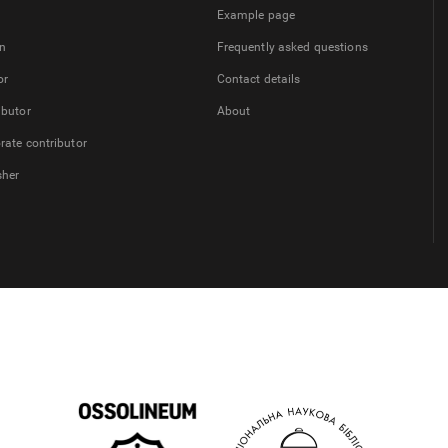
Example page
on
Frequently asked questions
or
Contact details
ibutor
About
rate contributor
sher