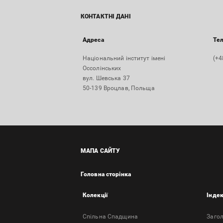
КОНТАКТНІ ДАНІ
Адреса
Те
Національний інститут імені
(+4
Оссолінських
вул. Шевська 37
50-139 Вроцлав, Польща
МАПА САЙТУ
Головна сторінка
Колекції
Інде
Спільна Спадщина
Заго