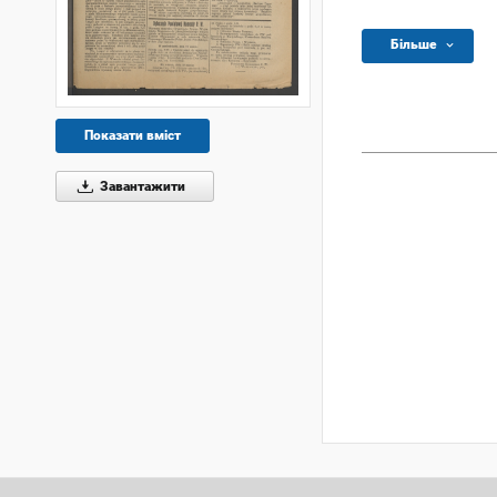
Більше
Показати вміст
Завантажити