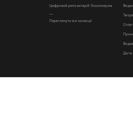
Цифровий репозитарій Оссолінеума
Bида
...
Твор
Переглянути всі колекції
Спів
Причи
Вида
Дата