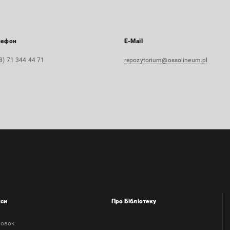
лефон
E-Mail
8) 71 344 44 71
repozytorium@ossolineum.pl
кси
Про Бібліотеку
ловок