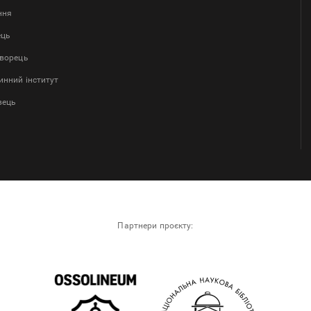
ння
ець
творець
нний інститут
вець
Партнери проєкту: