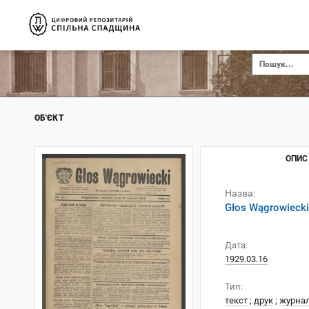
ОБ'ЄКТ
ОПИС
Назва:
Głos Wągrowiecki
Дата:
1929.03.16
Тип:
текст
;
друк
;
журна