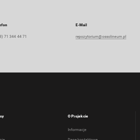
efon
E-Mail
8) 71 344 44 71
repozytorium@ossolineum.pl
sy
O Projekcie
Informacje
nie
Dane kontaktowe