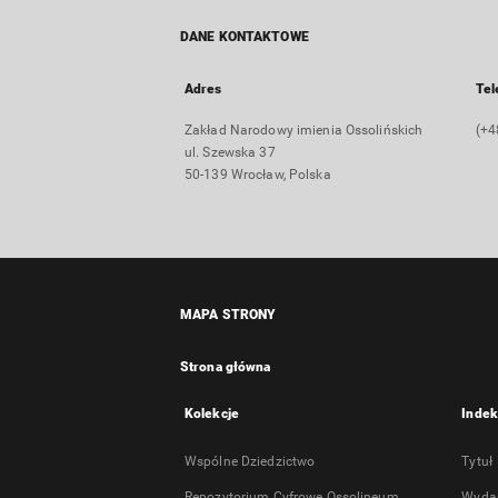
DANE KONTAKTOWE
Adres
Tel
Zakład Narodowy imienia Ossolińskich
(+4
ul. Szewska 37
50-139 Wrocław, Polska
MAPA STRONY
Strona główna
Kolekcje
Indek
Wspólne Dziedzictwo
Tytuł
Repozytorium Cyfrowe Ossolineum
Wyda