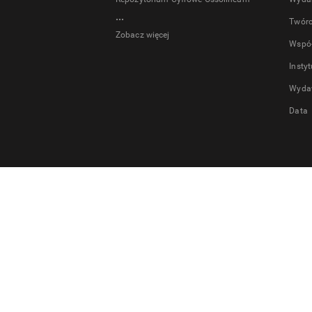
...
Twór
Zobacz więcej
Wspó
Insty
Wyda
Data