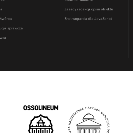
ca
Zasady redakcji opisu obiektu
łtwórca
Brak wsparcia dla JavaScript
tucja sprawcza
wca