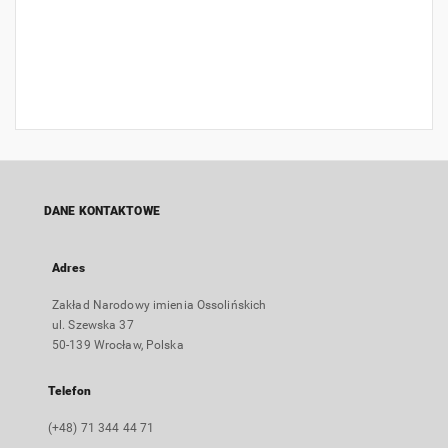
DANE KONTAKTOWE
Adres
Zakład Narodowy imienia Ossolińskich
ul. Szewska 37
50-139 Wrocław, Polska
Telefon
(+48) 71 344 44 71