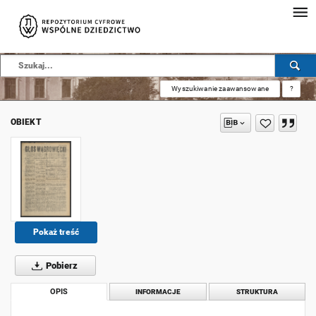
Wyszukiwanie zaawansowane
?
OBIEKT
Pokaż treść
Pobierz
OPIS
INFORMACJE
STRUKTURA