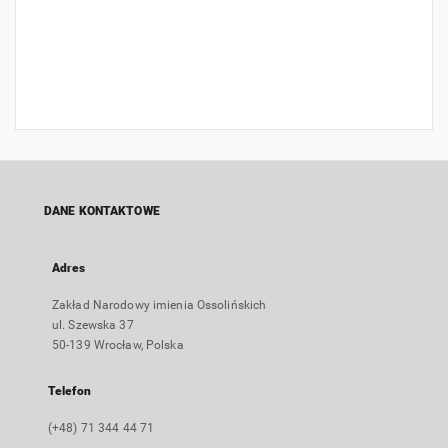
DANE KONTAKTOWE
Adres
Zakład Narodowy imienia Ossolińskich
ul. Szewska 37
50-139 Wrocław, Polska
Telefon
(+48) 71 344 44 71