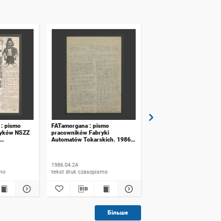
 : pismo
FATamorgana : pismo
FATamorgana : pismo
tyków NSZZ
pracowników Fabryki
pracowników Fabryki
Automatów Tokarskich. 1986,
Automatów Tokarskich. 
ładach
numer 6 (96)
numer 20 (140)
, numer 11
1986.04.24
1989.01.08
ismo
tekst druk czasopismo
tekst druk czasopismo
Більше