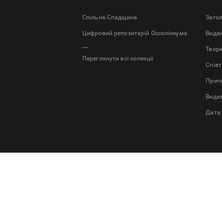
Спільна Спадщина
Заго
Цифровий репозитарій Оссолінеума
Bида
...
Твор
Переглянути всі колекції
Спів
Причи
Вида
Дата