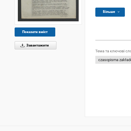
Більше
Показати вміст
Завантажити
Тема та ключові сл
czasopisma zakła