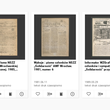
Pismo NSZZ
Wyboje : pismo członków NSZZ
Informator WZGraf
 Wrocławskiej
„Solidarność” AWF Wrocław.
członków i sympa
znej. 1985,
1981, numer 6
„Solidarność” przy
Wrocławskich Zak
Graficznych. 1989
1981.06.11
1989.05.29
 druk czasopismo
tekst druk czasopismo
tekst druk czasop