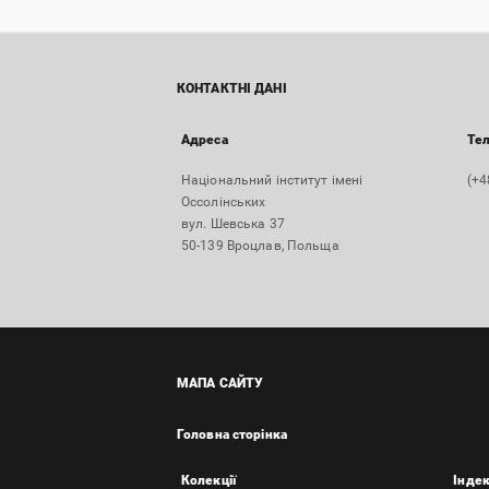
КОНТАКТНІ ДАНІ
Адреса
Те
Національний інститут імені
(+4
Оссолінських
вул. Шевська 37
50-139 Вроцлав, Польща
МАПА САЙТУ
Головна сторінка
Колекції
Інде