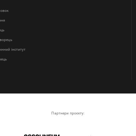
ловок
ння
ець
творець
нний інститут
вець
Партнери проєкту: