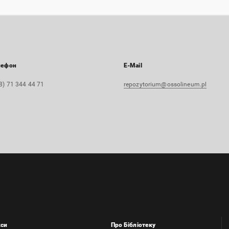
лефон
E-Mail
8) 71 344 44 71
repozytorium@ossolineum.pl
кси
Про Бібліотеку