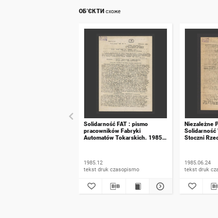
ОБ’ЄКТИ
схоже
Solidarność FAT : pismo
Niezależne 
pracowników Fabryki
Solidarność
Automatów Tokarskich. 1985,
Stoczni Rzec
numer 18
numer 2
1985.12
1985.06.24
tekst druk czasopismo
tekst