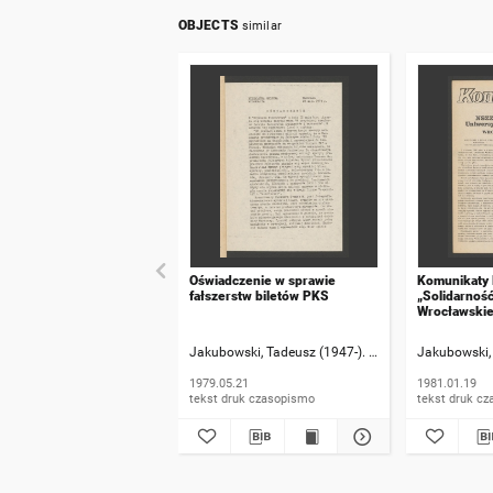
OBJECTS
similar
Oświadczenie w sprawie
Komunikaty
fałszerstw biletów PKS
„Solidarnoś
Wrocławskie
numer 20
Jakubowski, Tadeusz (1947-). Rzecznik informacji
Jakubowski, 
1979.05.21
1981.01.19
tekst druk czasopismo
tekst