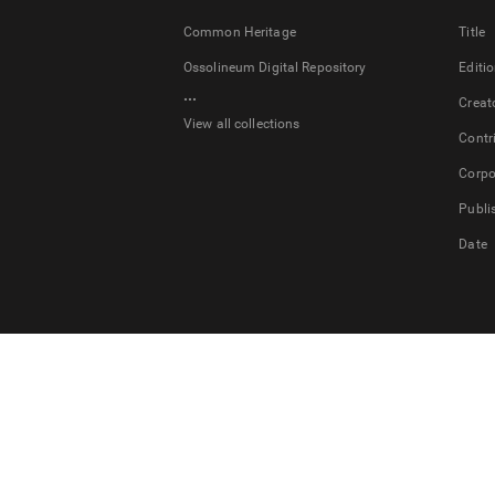
Common Heritage
Title
Ossolineum Digital Repository
Editi
...
Creat
View all collections
Contr
Corpo
Publi
Date