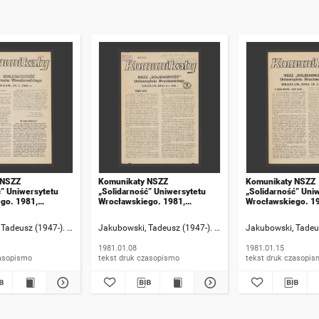
 NSZZ
Komunikaty NSZZ
Komunikaty NSZZ
ć” Uniwersytetu
„Solidarność” Uniwersytetu
„Solidarność” Uni
go. 1981,
Wrocławskiego. 1981,
Wrocławskiego. 1
numer 18
numer 19
Tadeusz (1947-). Rzecznik informacji
Jakubowski, Tadeusz (1947-). Rzecznik informacji
Jakubowski, Tadeus
1981.01.08
1981.01.15
 druk czasopismo
tekst druk czasopismo
tekst druk czasop