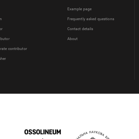
Example page
on
Frequently asked questions
or
Contact details
ibutor
About
rate contributor
sher