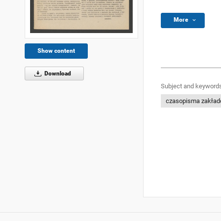
More
Show content
Download
Subject and keywords
czasopisma zakła