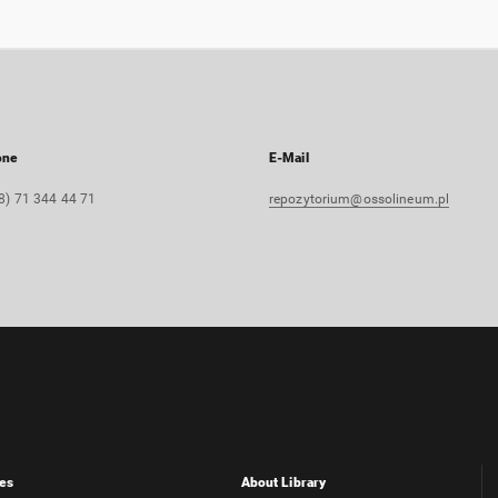
one
E-Mail
8) 71 344 44 71
repozytorium@ossolineum.pl
es
About Library