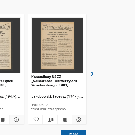
Komunikaty NSZZ
Komunikaty NSZZ
wersytetu
„Solidarność” Uniwersytetu
„Solidarność” Uniwersyt
981,
Wrocławskiego. 1981,
Wrocławskiego. 1981,
numer 23
numer 24
z (1947-). Rzecznik informacji
Jakubowski, Tadeusz (1947-). Rzecznik informacji
Jakubowski, Tadeusz (194
1981.02.12
1981.02.17
ismo
tekst druk czasopismo
tekst druk czasopismo
More