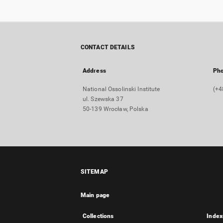
CONTACT DETAILS
Address
Ph
National Ossolinski Institute
(+4
ul. Szewska 37
50-139 Wrocław, Polska
SITEMAP
Main page
Collections
Index