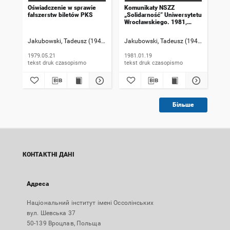
Oświadczenie w sprawie
Komunikaty NSZZ
Ko
fałszerstw biletów PKS
„Solidarność” Uniwersytetu
„So
Wrocławskiego. 1981,
Wro
numer 20
nu
Jakubowski, Tadeusz (1947-). Rzecznik informacji
Jakubowski, Tadeusz (1947-). Rzeczni
Jak
1979.05.21
1981.01.19
198
tekst druk czasopismo
tekst druk czasopismo
Більше
КОНТАКТНІ ДАНІ
Адреса
Національний інститут імені Оссолінських
вул. Шевська 37
50-139 Вроцлав, Польща