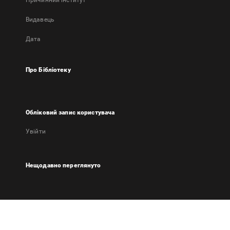
Причинний інститут
Видавець
Дата
Про Бібліотеку
Обліковий запис користувача
Увійти
Нещодавно переглянуто