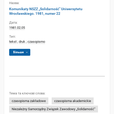
Назва:
Komunikaty NSZZ „Solidarność” Uniwersytetu
Wrocławskiego. 1981, numer 22
Дата:
1981.02.05
Тип:
tekst
;
druk
;
czasopismo
Більше
Тема та ключові слова:
czasopisma zakładowe
czasopisma akademickie
Niezależny Samorządny Związek Zawodowy „Solidarność”