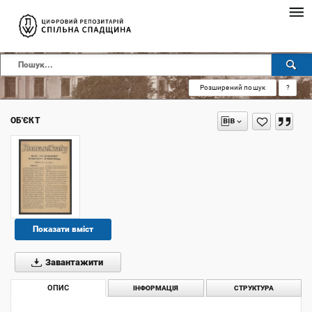
Розширений пошук
?
ОБ'ЄКТ
Показати вміст
Завантажити
ОПИС
ІНФОРМАЦІЯ
СТРУКТУРА