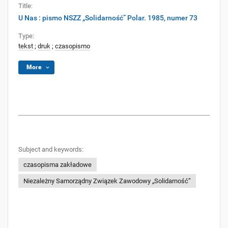
Title:
U Nas : pismo NSZZ „Solidarność” Polar. 1985, numer 73
Type:
tekst
;
druk
;
czasopismo
More
Subject and keywords:
czasopisma zakładowe
Niezależny Samorządny Związek Zawodowy „Solidarność”