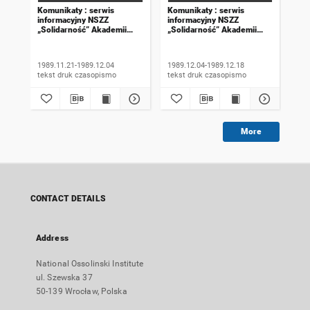
Komunikaty : serwis
Komunikaty : serwis
Kom
informacyjny NSZZ
informacyjny NSZZ
inf
„Solidarność” Akademii
„Solidarność” Akademii
„So
Rolniczej we Wrocławiu.
Rolniczej we Wrocławiu.
Rol
1989, numer 18
1989, numer 19
198
wyd
1989.11.21-1989.12.04
1989.12.04-1989.12.18
198
tekst druk czasopismo
tekst druk czasopismo
More
CONTACT DETAILS
Address
National Ossolinski Institute
ul. Szewska 37
50-139 Wrocław, Polska