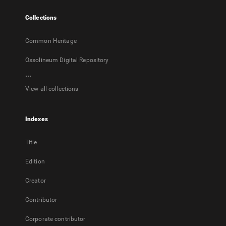
tab
Collections
Common Heritage
Ossolineum Digital Repository
...
View all collections
Indexes
Title
Edition
Creator
Contributor
Corporate contributor