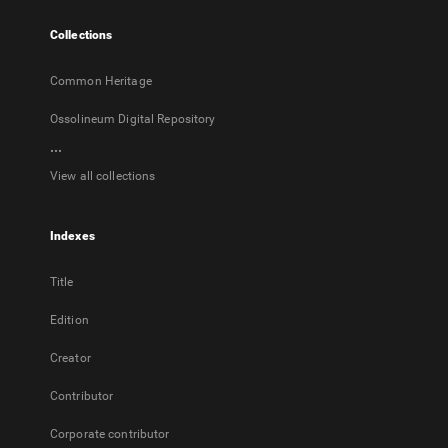
tab
Collections
Common Heritage
Ossolineum Digital Repository
...
View all collections
Indexes
Title
Edition
Creator
Contributor
Corporate contributor