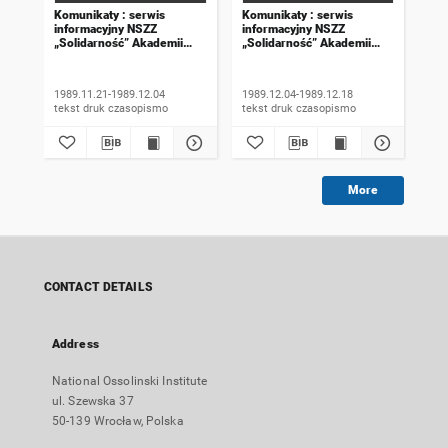
Komunikaty : serwis
Komunikaty : serwis
Kom
informacyjny NSZZ
informacyjny NSZZ
inf
„Solidarność” Akademii
„Solidarność” Akademii
„So
Rolniczej we Wrocławiu.
Rolniczej we Wrocławiu.
Rol
1989, numer 18
1989, numer 19
198
wyd
1989.11.21-1989.12.04
1989.12.04-1989.12.18
198
tekst druk czasopismo
tekst druk czasopismo
More
CONTACT DETAILS
Address
National Ossolinski Institute
ul. Szewska 37
50-139 Wrocław, Polska