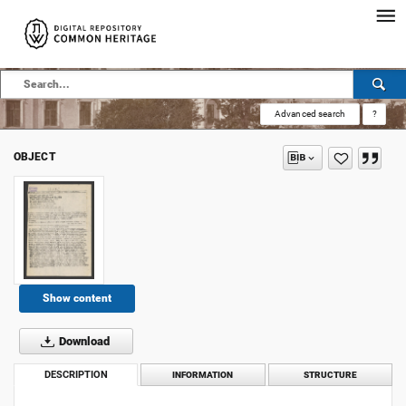
Advanced search
?
OBJECT
Show content
Download
DESCRIPTION
INFORMATION
STRUCTURE