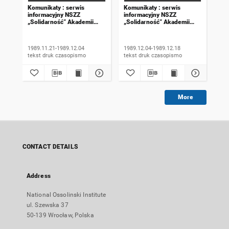
Komunikaty : serwis
Komunikaty : serwis
Kom
informacyjny NSZZ
informacyjny NSZZ
inf
„Solidarność” Akademii
„Solidarność” Akademii
„So
Rolniczej we Wrocławiu.
Rolniczej we Wrocławiu.
Rol
1989, numer 18
1989, numer 19
198
wyd
1989.11.21-1989.12.04
1989.12.04-1989.12.18
198
tekst druk czasopismo
tekst druk czasopismo
More
CONTACT DETAILS
Address
National Ossolinski Institute
ul. Szewska 37
50-139 Wrocław, Polska