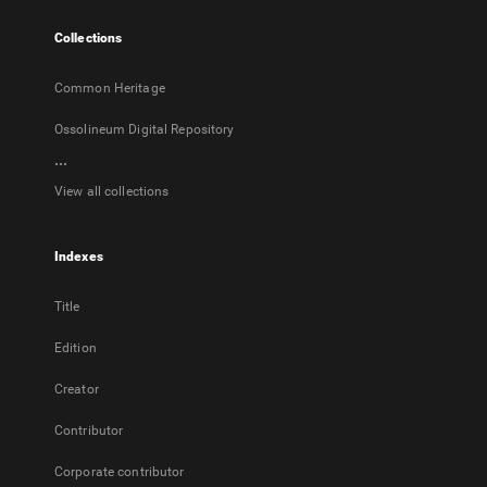
tab
Collections
Common Heritage
Ossolineum Digital Repository
...
View all collections
Indexes
Title
Edition
Creator
Contributor
Corporate contributor