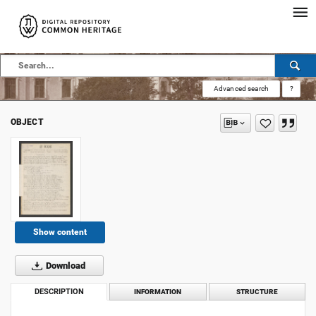
Advanced search
?
OBJECT
Show content
Download
DESCRIPTION
INFORMATION
STRUCTURE