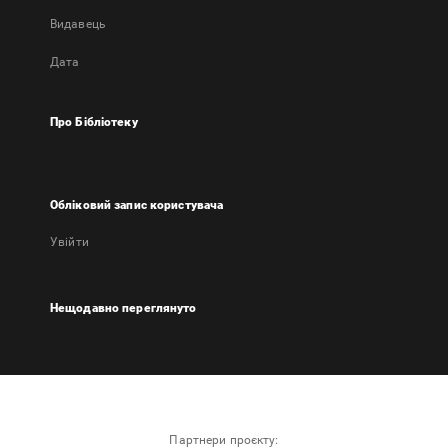
Видавець
Дата
Про Бібліотеку
Обліковий запис користувача
Увійти
Нещодавно переглянуто
Партнери проєкту: