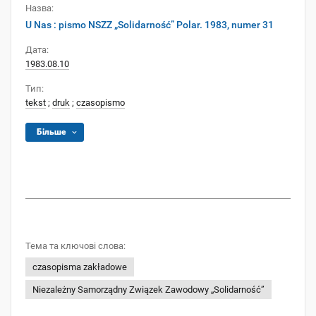
Назва:
U Nas : pismo NSZZ „Solidarność” Polar. 1983, numer 31
Дата:
1983.08.10
Тип:
tekst
;
druk
;
czasopismo
Більше
Тема та ключові слова:
czasopisma zakładowe
Niezależny Samorządny Związek Zawodowy „Solidarność”