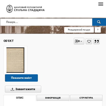
Розширений пошук
?
ОБ'ЄКТ
Показати вміст
Завантажити
ОПИС
ІНФОРМАЦІЯ
СТРУКТУРА