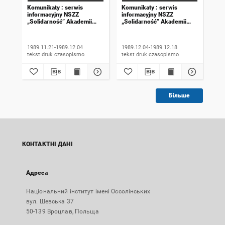
Komunikaty : serwis
Komunikaty : serwis
Kom
informacyjny NSZZ
informacyjny NSZZ
inf
„Solidarność” Akademii
„Solidarność” Akademii
„So
Rolniczej we Wrocławiu.
Rolniczej we Wrocławiu.
Rol
1989, numer 18
1989, numer 19
198
wyd
1989.11.21-1989.12.04
1989.12.04-1989.12.18
198
tekst druk czasopismo
tekst druk czasopismo
Більше
КОНТАКТНІ ДАНІ
Адреса
Національний інститут імені Оссолінських
вул. Шевська 37
50-139 Вроцлав, Польща