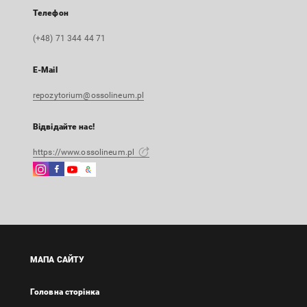
Телефон
(+48) 71 344 44 71
E-Mail
repozytorium@ossolineum.pl
Відвідайте нас!
https://www.ossolineum.pl
Instagram
Facebook
Instagram
Google
Зовнішнє
Зовнішнє
Зовнішнє
Arts
посилання,
посилання,
посилання,
&
відкриється
відкриється
відкриється
Culture
в
в
в
Зовнішнє
новій
новій
новій
посилання,
вкладці
вкладці
вкладці
відкриється
МАПА САЙТУ
в
новій
Головна сторінка
вкладці