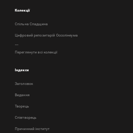
Колекції
Спільна Спадщина
Цифровий репозитарій Оссолінеума
...
Переглянути всі колекції
Індекси
Заголовок
Bидання
Творець
Співтворець
Причинний інститут