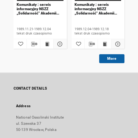
Komunikaty : serwis
Komunikaty : serwis
Kom
informacyjny NSZZ
informacyjny NSZZ
inf
„Solidarność” Akademii
„Solidarność” Akademii
„So
Rolniczej we Wrocławiu.
Rolniczej we Wrocławiu.
Rol
1989, numer 18
1989, numer 19
198
wyd
1989.11.21-1989.12.04
1989.12.04-1989.12.18
198
tekst druk czasopismo
tekst druk czasopismo
More
CONTACT DETAILS
Address
National Ossolinski Institute
ul. Szewska 37
50-139 Wrocław, Polska