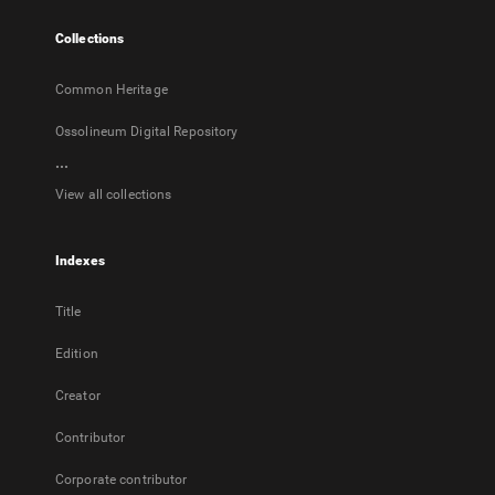
tab
Collections
Common Heritage
Ossolineum Digital Repository
...
View all collections
Indexes
Title
Edition
Creator
Contributor
Corporate contributor