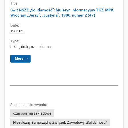
Title:
Świt NSZZ „Solidarność”: biuletyn informacyjny TKZ, MPK
Wrocław, „Jerzy”, „Justyna”. 1986, numer 2 (47)
Date:
1986.02
Type:
tekst
;
druk
;
czasopismo
More
Subject and keywords:
czasopisma zakładowe
Niezależny Samorządny Związek Zawodowy „Solidarność”