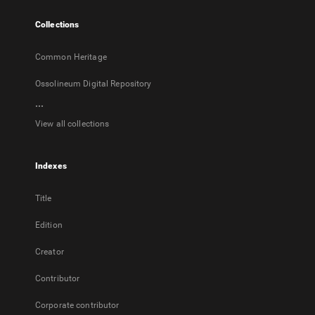
tab
Collections
Common Heritage
Ossolineum Digital Repository
...
View all collections
Indexes
Title
Edition
Creator
Contributor
Corporate contributor