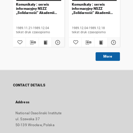
Komunikaty : serwis
Komunikaty : serwis
Kom
informacyjny NSZZ
informacyjny NSZZ
inf
„Solidarność” Akademii
„Solidarność” Akademii
„So
Rolniczej we Wrocławiu.
Rolniczej we Wrocławiu.
Rol
1989, numer 18
1989, numer 19
198
wyd
1989.11.21-1989.12.04
1989.12.04-1989.12.18
198
tekst druk czasopismo
tekst druk czasopismo
More
CONTACT DETAILS
Address
National Ossolinski Institute
ul. Szewska 37
50-139 Wrocław, Polska