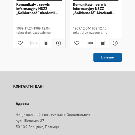
Komunikaty : serwis
Komunikaty : serwis
Kom
informacyjny NSZZ
informacyjny NSZZ
inf
„Solidarność” Akademii
„Solidarność” Akademii
„So
Rolniczej we Wrocławiu.
Rolniczej we Wrocławiu.
Rol
1989, numer 18
1989, numer 19
198
wyd
1989.11.21-1989.12.04
1989.12.04-1989.12.18
198
tekst druk czasopismo
tekst druk czasopismo
Більше
КОНТАКТНІ ДАНІ
Адреса
Національний інститут імені Оссолінських
вул. Шевська 37
50-139 Вроцлав, Польща