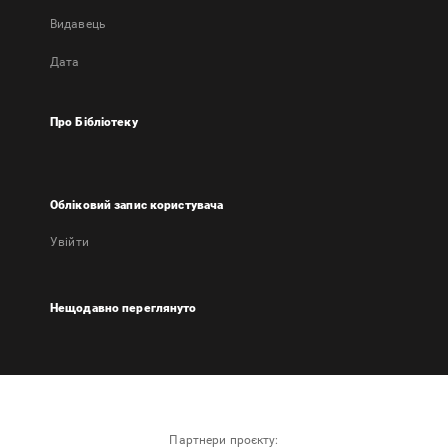
Видавець
Дата
Про Бібліотеку
Обліковий запис користувача
Увійти
Нещодавно переглянуто
Партнери проєкту: