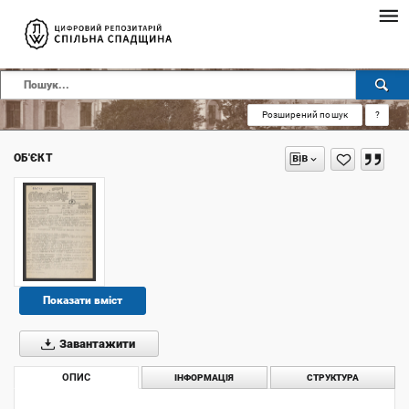
Розширений пошук
?
ОБ'ЄКТ
Показати вміст
Завантажити
ОПИС
ІНФОРМАЦІЯ
СТРУКТУРА