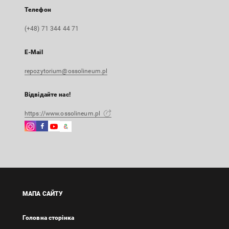
Телефон
(+48) 71 344 44 71
E-Mail
repozytorium@ossolineum.pl
Відвідайте нас!
https://www.ossolineum.pl
Instagram
Facebook
Instagram
Google
Зовнішнє
Зовнішнє
Зовнішнє
Arts
посилання,
посилання,
посилання,
&
відкриється
відкриється
відкриється
Culture
в
в
в
Зовнішнє
новій
новій
новій
посилання,
вкладці
вкладці
вкладці
відкриється
МАПА САЙТУ
в
новій
Головна сторінка
вкладці