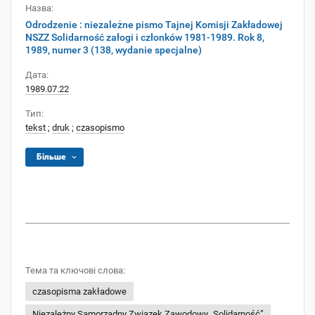
Назва:
Odrodzenie : niezależne pismo Tajnej Komisji Zakładowej
NSZZ Solidarność załogi i członków 1981-1989. Rok 8,
1989, numer 3 (138, wydanie specjalne)
Дата:
1989.07.22
Тип:
tekst
;
druk
;
czasopismo
Більше
Тема та ключові слова:
czasopisma zakładowe
Niezależny Samorządny Związek Zawodowy „Solidarność”