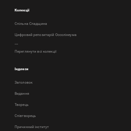
Колекції
Спільна Спадщина
Цифровий репозитарій Оссолінеума
...
Переглянути всі колекції
Індекси
Заголовок
Bидання
Творець
Співтворець
Причинний інститут