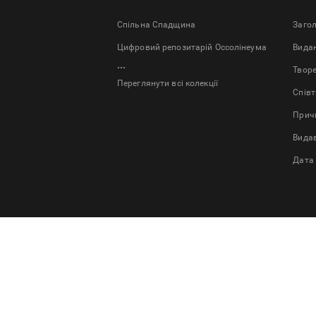
Спільна Спадщина
Заго
Цифровий репозитарій Оссолінеума
Bида
...
Твор
Переглянути всі колекції
Спів
Причи
Вида
Дата