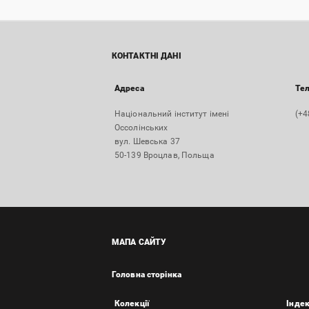
КОНТАКТНІ ДАНІ
Адреса
Те
Національний інститут імені
(+4
Оссолінських
вул. Шевська 37
50-139 Вроцлав, Польща
МАПА САЙТУ
Головна сторінка
Колекції
Інде