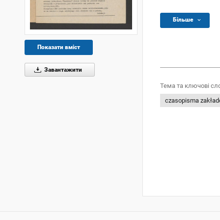
Більше
Показати вміст
Завантажити
Тема та ключові сл
czasopisma zakła