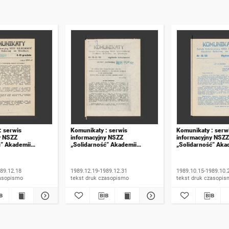
: serwis
Komunikaty : serwis
Komunikaty : serw
y NSZZ
informacyjny NSZZ
informacyjny NSZZ
ć” Akademii
„Solidarność” Akademii
„Solidarność” Aka
e Wrocławiu. 1989,
Rolniczej we Wrocławiu. 1989,
Rolniczej we Wroc
numer 20-21, wydanie
numer 15, wydanie
świąteczne
89.12.18
1989.12.19-1989.12.31
1989.10.15-1989.10.
 druk czasopismo
tekst druk czasopismo
tekst druk czasop