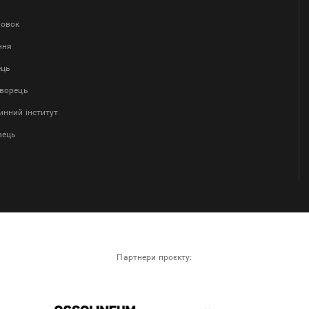
ловок
ння
ець
творець
нний інститут
вець
Партнери проєкту: