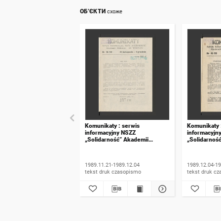
ОБ’ЄКТИ
схоже
Komunikaty : serwis
Komunikaty 
informacyjny NSZZ
informacyjn
„Solidarność” Akademii
„Solidarnoś
Rolniczej we Wrocławiu. 1989,
Rolniczej w
numer 18
numer 19
1989.11.21-1989.12.04
1989.12.04-19
tekst druk czasopismo
tekst