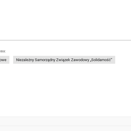
ова:
dowe
Niezależny Samorządny Związek Zawodowy „Solidarność”