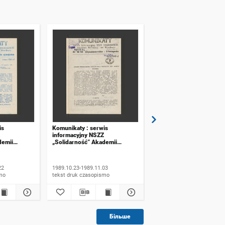
is
Komunikaty : serwis
Komunikaty : serwis
informacyjny NSZZ
informacyjny NSZZ
demii
„Solidarność” Akademii
„Solidarność” Akademii
ławiu. 1989,
Rolniczej we Wrocławiu. 1989,
Rolniczej we Wrocławiu.
 specjalne
numer 16
numer 17
22
1989.10.23-1989.11.03
1989.11.06-1989.11.20
ismo
tekst druk czasopismo
tekst druk czasopismo
Більше