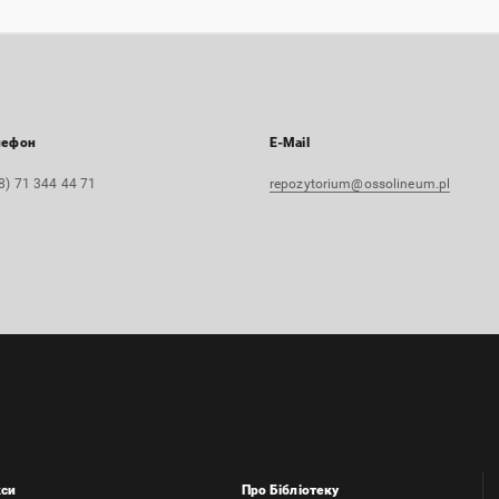
лефон
E-Mail
8) 71 344 44 71
repozytorium@ossolineum.pl
кси
Про Бібліотеку