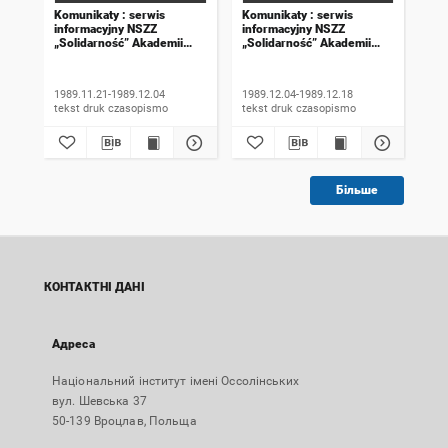
Komunikaty : serwis
Komunikaty : serwis
Kom
informacyjny NSZZ
informacyjny NSZZ
inf
„Solidarność” Akademii
„Solidarność” Akademii
„So
Rolniczej we Wrocławiu.
Rolniczej we Wrocławiu.
Rol
1989, numer 18
1989, numer 19
198
wyd
1989.11.21-1989.12.04
1989.12.04-1989.12.18
198
tekst druk czasopismo
tekst druk czasopismo
Більше
КОНТАКТНІ ДАНІ
Адреса
Національний інститут імені Оссолінських
вул. Шевська 37
50-139 Вроцлав, Польща