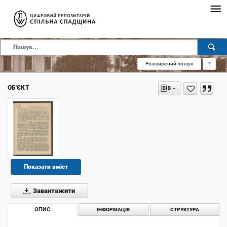
Розширений пошук
?
ОБ'ЄКТ
Показати вміст
Завантажити
ОПИС
ІНФОРМАЦІЯ
СТРУКТУРА