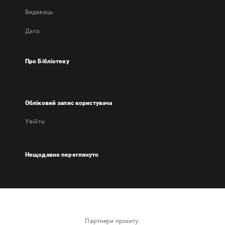
Видавець
Дата
Про Бібліотеку
Обліковий запис користувача
Увійти
Нещодавно переглянуто
Партнери проєкту: