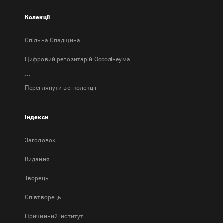
Колекції
Спільна Спадщина
Цифровий репозитарій Оссолінеума
...
Переглянути всі колекції
Індекси
Заголовок
Bидання
Творець
Співтворець
Причинний інститут