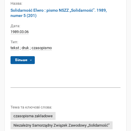
Назва:
Solidarność Elwro : pismo NSZZ „Solidarność”. 1989,
numer 5 (201)
Дата:
1989.03.06
Тип:
tekst
;
druk
;
czasopismo
Більше
Тема та ключові слова:
czasopisma zakładowe
Niezależny Samorządny Związek Zawodowy „Solidarność”