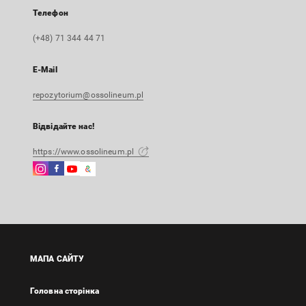
Телефон
(+48) 71 344 44 71
E-Mail
repozytorium@ossolineum.pl
Відвідайте нас!
https://www.ossolineum.pl
Instagram
Facebook
Instagram
Google
Зовнішнє
Зовнішнє
Зовнішнє
Arts
посилання,
посилання,
посилання,
&
відкриється
відкриється
відкриється
Culture
в
в
в
Зовнішнє
новій
новій
новій
посилання,
вкладці
вкладці
вкладці
відкриється
МАПА САЙТУ
в
новій
Головна сторінка
вкладці