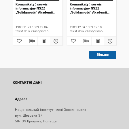
Komunikaty : serwis
Komunikaty : serwis
Kom
informacyjny NSZZ
informacyjny NSZZ
inf
„Solidarność” Akademii
„Solidarność” Akademii
„So
Rolniczej we Wrocławiu.
Rolniczej we Wrocławiu.
Rol
1989, numer 18
1989, numer 19
198
wyd
1989.11.21-1989.12.04
1989.12.04-1989.12.18
198
tekst druk czasopismo
tekst druk czasopismo
Більше
КОНТАКТНІ ДАНІ
Адреса
Національний інститут імені Оссолінських
вул. Шевська 37
50-139 Вроцлав, Польща