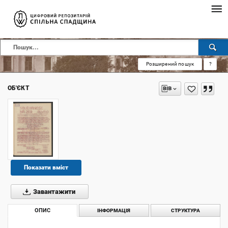
Розширений пошук
?
ОБ'ЄКТ
Показати вміст
Завантажити
ОПИС
ІНФОРМАЦІЯ
СТРУКТУРА