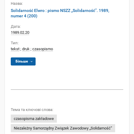
Назва:
Solidarność Elwro : pismo NSZZ „Solidarność”. 1989,
numer 4 (200)
Дата:
1989.02.20
Тип:
tekst
;
druk
;
czasopismo
Більше
Тема та ключові слова:
czasopisma zakładowe
Niezależny Samorządny Związek Zawodowy „Solidarność”