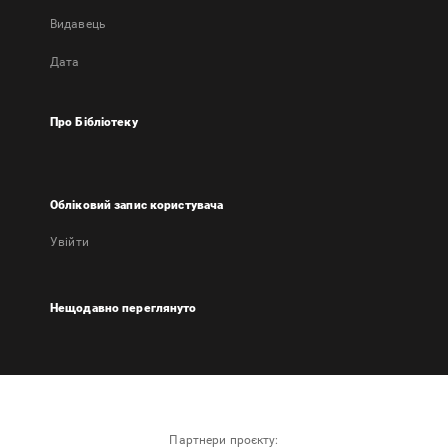
Видавець
Дата
Про Бібліотеку
Обліковий запис користувача
Увійти
Нещодавно переглянуто
Партнери проєкту: