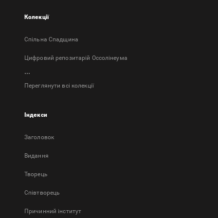
Колекції
Спільна Спадщина
Цифровий репозитарій Оссолінеума
...
Переглянути всі колекції
Індекси
Заголовок
Bидання
Творець
Співтворець
Причинний інститут