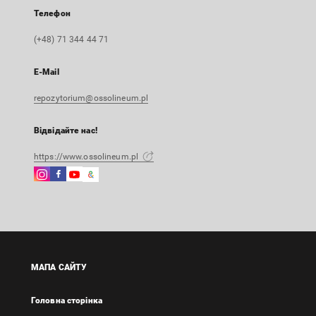
Телефон
(+48) 71 344 44 71
E-Mail
repozytorium@ossolineum.pl
Відвідайте нас!
https://www.ossolineum.pl
Instagram
Facebook
Instagram
Google
Зовнішнє
Зовнішнє
Зовнішнє
Arts
посилання,
посилання,
посилання,
&
відкриється
відкриється
відкриється
Culture
в
в
в
Зовнішнє
новій
новій
новій
посилання,
вкладці
вкладці
вкладці
відкриється
МАПА САЙТУ
в
новій
Головна сторінка
вкладці