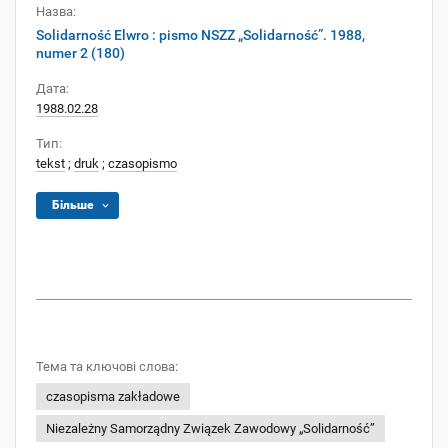
Назва:
Solidarność Elwro : pismo NSZZ „Solidarność”. 1988,
numer 2 (180)
Дата:
1988.02.28
Тип:
tekst
;
druk
;
czasopismo
Більше
Тема та ключові слова:
czasopisma zakładowe
Niezależny Samorządny Związek Zawodowy „Solidarność”