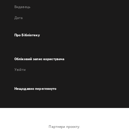
Видавець
Дата
Про Бібліотеку
Обліковий запис користувача
Увійти
Нещодавно переглянуто
Партнери проєкту: