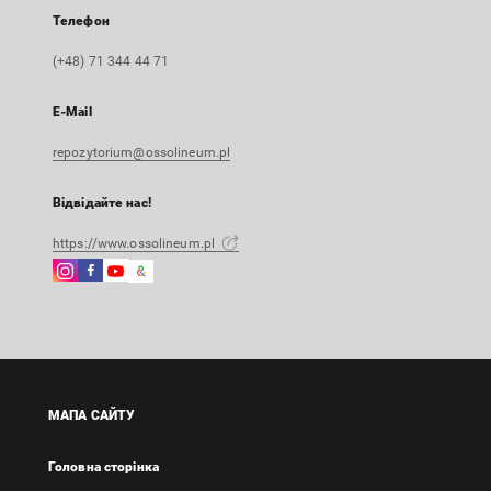
Телефон
(+48) 71 344 44 71
E-Mail
repozytorium@ossolineum.pl
Відвідайте нас!
https://www.ossolineum.pl
Instagram
Facebook
Instagram
Google
Зовнішнє
Зовнішнє
Зовнішнє
Arts
посилання,
посилання,
посилання,
&
відкриється
відкриється
відкриється
Culture
в
в
в
Зовнішнє
новій
новій
новій
посилання,
вкладці
вкладці
вкладці
відкриється
МАПА САЙТУ
в
новій
Головна сторінка
вкладці