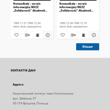
Komunikaty : serwis
Komunikaty : serwis
Kom
informacyjny NSZZ
informacyjny NSZZ
inf
„Solidarność” Akademii
„Solidarność” Akademii
„So
Rolniczej we Wrocławiu.
Rolniczej we Wrocławiu.
Rol
1989, numer 18
1989, numer 19
198
wyd
1989.11.21-1989.12.04
1989.12.04-1989.12.18
198
tekst druk czasopismo
tekst druk czasopismo
Більше
КОНТАКТНІ ДАНІ
Адреса
Національний інститут імені Оссолінських
вул. Шевська 37
50-139 Вроцлав, Польща