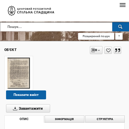
Розширений пошук
?
ОБ'ЄКТ
Показати вміст
Завантажити
ОПИС
ІНФОРМАЦІЯ
СТРУКТУРА