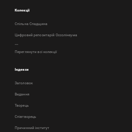
Колекції
Спільна Спадщина
Цифровий репозитарій Оссолінеума
...
Переглянути всі колекції
Індекси
Заголовок
Bидання
Творець
Співтворець
Причинний інститут