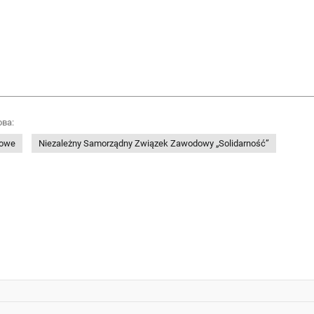
ова:
dowe
Niezależny Samorządny Związek Zawodowy „Solidarność”