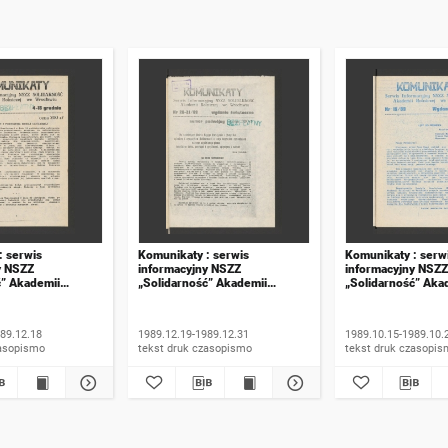
: serwis
Komunikaty : serwis
Komunikaty : serw
y NSZZ
informacyjny NSZZ
informacyjny NSZZ
ć” Akademii
„Solidarność” Akademii
„Solidarność” Aka
e Wrocławiu. 1989,
Rolniczej we Wrocławiu. 1989,
Rolniczej we Wroc
numer 20-21, wydanie
numer 15, wydanie
świąteczne
89.12.18
1989.12.19-1989.12.31
1989.10.15-1989.10.
 druk czasopismo
tekst druk czasopismo
tekst druk czasop