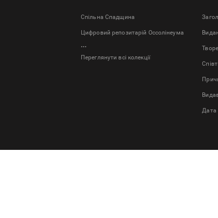
Спільна Спадщина
Заго
Цифровий репозитарій Оссолінеума
Bида
...
Твор
Переглянути всі колекції
Спів
Причи
Вида
Дата