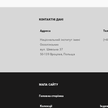
КОНТАКТНІ ДАНІ
Адреса
Те
Національний інститут імені
(+4
Оссолінських
вул. Шевська 37
50-139 Вроцлав, Польща
МАПА САЙТУ
Головна сторінка
Колекції
Інде