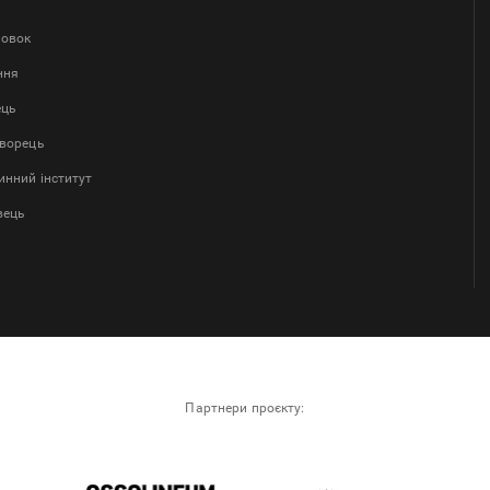
ловок
ння
ець
творець
нний інститут
вець
Партнери проєкту: