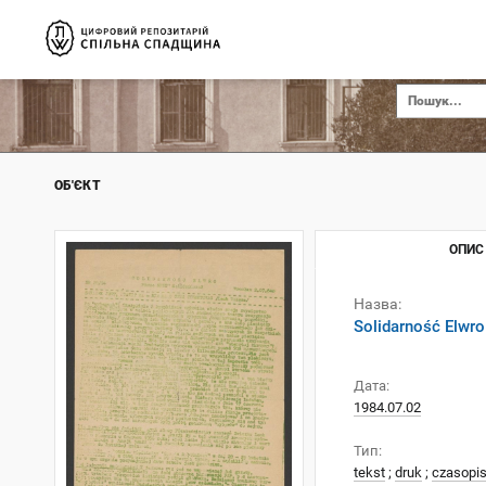
ОБ'ЄКТ
ОПИС
Назва:
Solidarność Elwro
Дата:
1984.07.02
Тип:
tekst
;
druk
;
czasopi