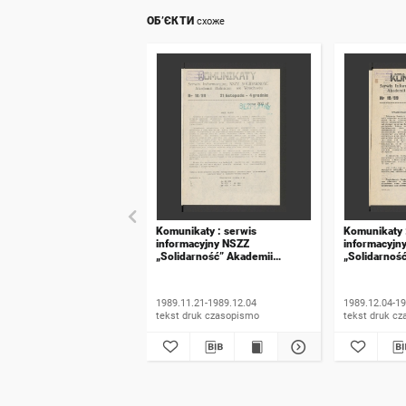
ОБ’ЄКТИ
схоже
Komunikaty : serwis
Komunikaty 
informacyjny NSZZ
informacyjn
„Solidarność” Akademii
„Solidarnoś
Rolniczej we Wrocławiu. 1989,
Rolniczej w
numer 18
numer 19
1989.11.21-1989.12.04
1989.12.04-19
tekst druk czasopismo
tekst