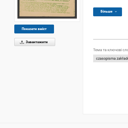
Більше
Показати вміст
Завантажити
Тема та ключові сл
czasopisma zakła