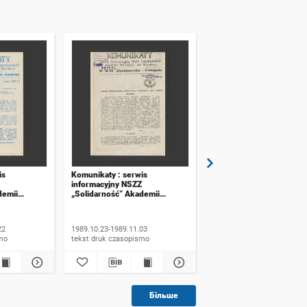
is
Komunikaty : serwis
Komunikaty : serwis
informacyjny NSZZ
informacyjny NSZZ
demii
„Solidarność” Akademii
„Solidarność” Akademii
ławiu. 1989,
Rolniczej we Wrocławiu. 1989,
Rolniczej we Wrocławiu.
 specjalne
numer 16
numer 17
22
1989.10.23-1989.11.03
1989.11.06-1989.11.20
ismo
tekst druk czasopismo
tekst druk czasopismo
Більше