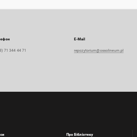
лефон
E-Mail
8) 71 344 44 71
repozytorium@ossolineum.pl
кси
Про Бібліотеку