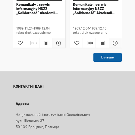
Komunikaty : serwis
Komunikaty : serwis
Kom
informacyjny NSZZ
informacyjny NSZZ
inf
„Solidarność” Akademii
„Solidarność” Akademii
„So
Rolniczej we Wrocławiu.
Rolniczej we Wrocławiu.
Rol
1989, numer 18
1989, numer 19
198
wyd
1989.11.21-1989.12.04
1989.12.04-1989.12.18
198
tekst druk czasopismo
tekst druk czasopismo
Більше
КОНТАКТНІ ДАНІ
Адреса
Національний інститут імені Оссолінських
вул. Шевська 37
50-139 Вроцлав, Польща