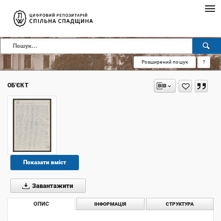
Розширений пошук
?
ОБ'ЄКТ
Показати вміст
Завантажити
ОПИС
ІНФОРМАЦІЯ
СТРУКТУРА