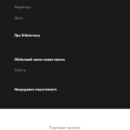
Видавець
Дата
Про Бібліотеку
Обліковий запис користувача
Увійти
Нещодавно переглянуто
Партнери проєкту: