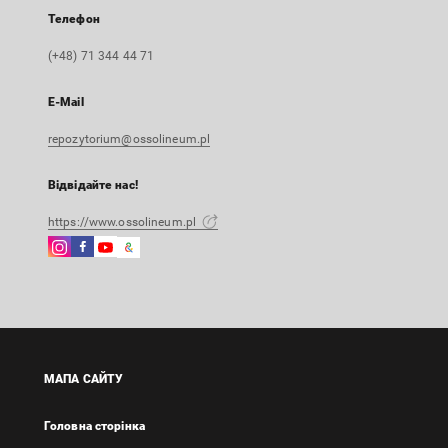
Телефон
(+48) 71 344 44 71
E-Mail
repozytorium@ossolineum.pl
Відвідайте нас!
https://www.ossolineum.pl
Instagram
Facebook
Instagram
Google
Зовнішнє
Зовнішнє
Зовнішнє
Arts
посилання,
посилання,
посилання,
&
відкриється
відкриється
відкриється
Culture
в
в
в
Зовнішнє
новій
новій
новій
посилання,
вкладці
вкладці
вкладці
відкриється
МАПА САЙТУ
в
новій
Головна сторінка
вкладці