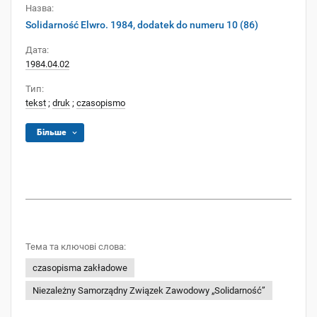
Назва:
Solidarność Elwro. 1984, dodatek do numeru 10 (86)
Дата:
1984.04.02
Тип:
tekst
;
druk
;
czasopismo
Більше
Тема та ключові слова:
czasopisma zakładowe
Niezależny Samorządny Związek Zawodowy „Solidarność”