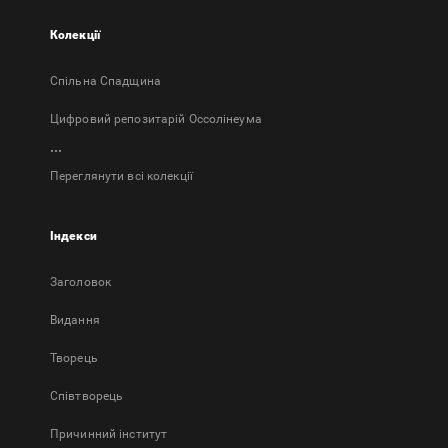
Колекції
Спільна Спадщина
Цифровий репозитарій Оссолінеума
...
Переглянути всі колекції
Індекси
Заголовок
Bидання
Творець
Співтворець
Причинний інститут