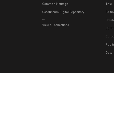
Common Heritage
Title
Ossolineum Digital Repository
Editi
...
Creat
View all collections
Contr
Corpo
Publi
Date