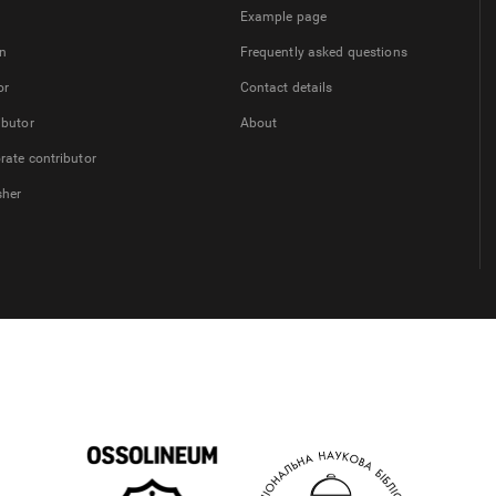
Example page
on
Frequently asked questions
or
Contact details
ibutor
About
rate contributor
sher