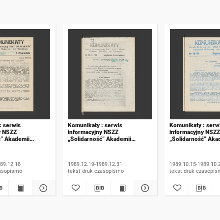
: serwis
Komunikaty : serwis
Komunikaty : serw
y NSZZ
informacyjny NSZZ
informacyjny NSZZ
ć” Akademii
„Solidarność” Akademii
„Solidarność” Aka
e Wrocławiu. 1989,
Rolniczej we Wrocławiu. 1989,
Rolniczej we Wroc
numer 20-21, wydanie
numer 15, wydanie
świąteczne
89.12.18
1989.12.19-1989.12.31
1989.10.15-1989.10.
 druk czasopismo
tekst druk czasopismo
tekst druk czasop