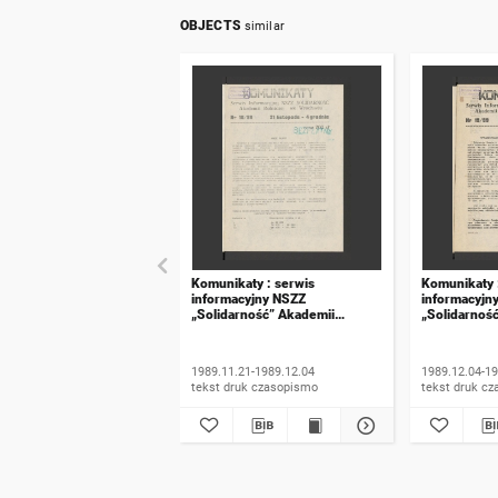
OBJECTS
similar
Komunikaty : serwis
Komunikaty 
informacyjny NSZZ
informacyjn
„Solidarność” Akademii
„Solidarnoś
Rolniczej we Wrocławiu. 1989,
Rolniczej w
numer 18
numer 19
1989.11.21-1989.12.04
1989.12.04-19
tekst druk czasopismo
tekst