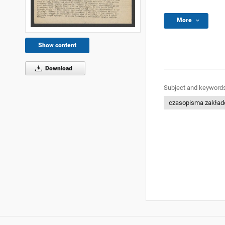
More
Show content
Download
Subject and keywords
czasopisma zakła