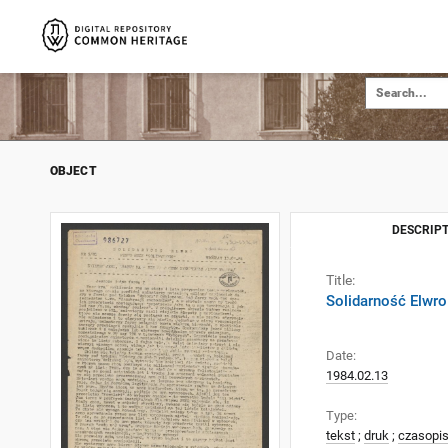
OBJECT
DESCRIPT
Title:
Solidarność Elwro
Date:
1984.02.13
Type:
tekst
;
druk
;
czasopi