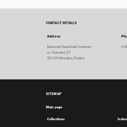
CONTACT DETAILS
Address
Ph
National Ossolinski Institute
(+4
ul. Szewska 37
50-139 Wrocław, Polska
SITEMAP
Main page
Collections
Index