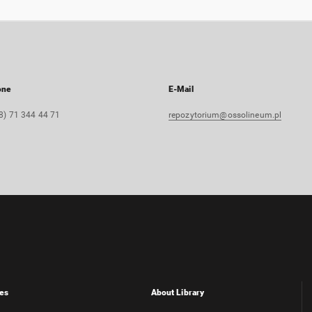
one
E-Mail
8) 71 344 44 71
repozytorium@ossolineum.pl
es
About Library