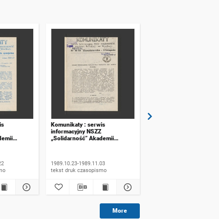
is
Komunikaty : serwis
Komunikaty : serwis
informacyjny NSZZ
informacyjny NSZZ
demii
„Solidarność” Akademii
„Solidarność” Akademii
ławiu. 1989,
Rolniczej we Wrocławiu. 1989,
Rolniczej we Wrocławiu.
 specjalne
numer 16
numer 17
22
1989.10.23-1989.11.03
1989.11.06-1989.11.20
ismo
tekst druk czasopismo
tekst druk czasopismo
More