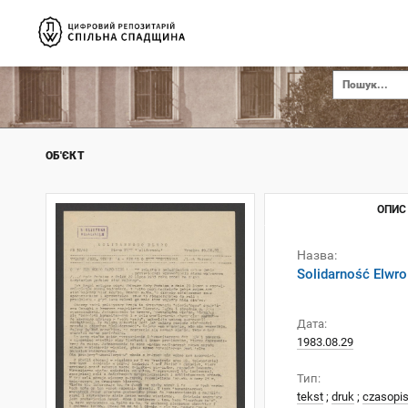
ОБ'ЄКТ
ОПИС
Назва:
Solidarność Elwro
Дата:
1983.08.29
Тип:
tekst
;
druk
;
czasopi