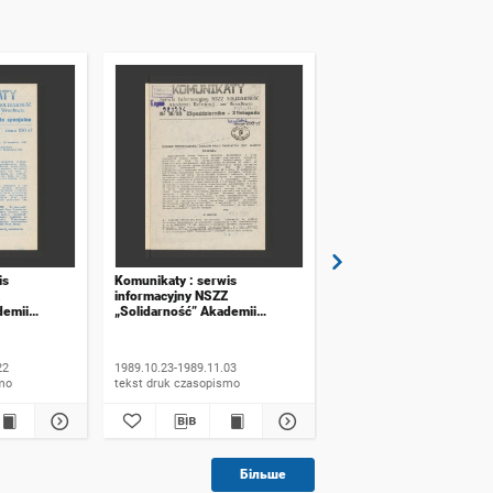
is
Komunikaty : serwis
Komunikaty : serwis
informacyjny NSZZ
informacyjny NSZZ
demii
„Solidarność” Akademii
„Solidarność” Akademii
ławiu. 1989,
Rolniczej we Wrocławiu. 1989,
Rolniczej we Wrocławiu.
 specjalne
numer 16
numer 17
22
1989.10.23-1989.11.03
1989.11.06-1989.11.20
ismo
tekst druk czasopismo
tekst druk czasopismo
Більше