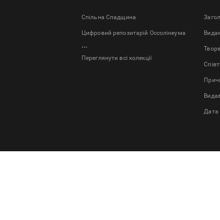
Спільна Спадщина
Заго
Цифровий репозитарій Оссолінеума
Bида
...
Твор
Переглянути всі колекції
Спів
Причи
Вида
Дата