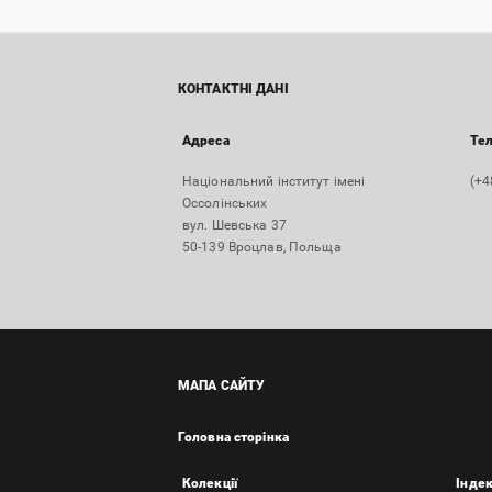
КОНТАКТНІ ДАНІ
Адреса
Те
Національний інститут імені
(+4
Оссолінських
вул. Шевська 37
50-139 Вроцлав, Польща
МАПА САЙТУ
Головна сторінка
Колекції
Інде