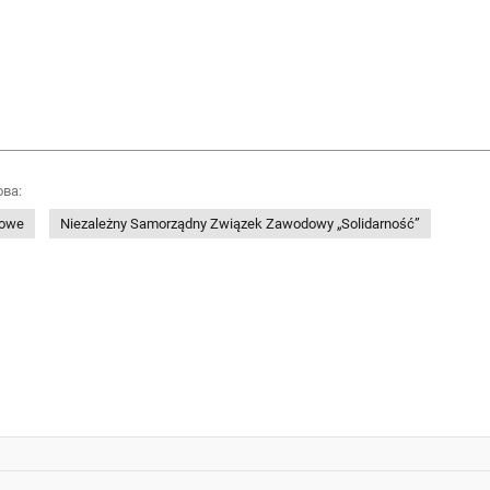
ова:
dowe
Niezależny Samorządny Związek Zawodowy „Solidarność”