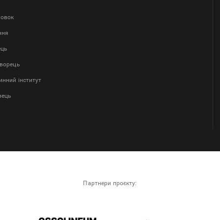
ловок
ння
ець
творець
нний інститут
вець
Партнери проєкту: