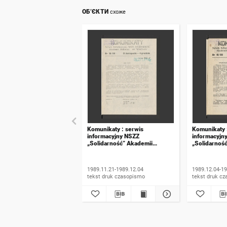
ОБ’ЄКТИ
схоже
Komunikaty : serwis
Komunikaty 
informacyjny NSZZ
informacyjn
„Solidarność” Akademii
„Solidarnoś
Rolniczej we Wrocławiu. 1989,
Rolniczej w
numer 18
numer 19
1989.11.21-1989.12.04
1989.12.04-19
tekst druk czasopismo
tekst