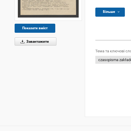
Більше
Показати вміст
Завантажити
Тема та ключові сл
czasopisma zakła