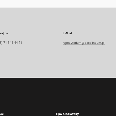
лефон
E-Mail
8) 71 344 44 71
repozytorium@ossolineum.pl
кси
Про Бібліотеку