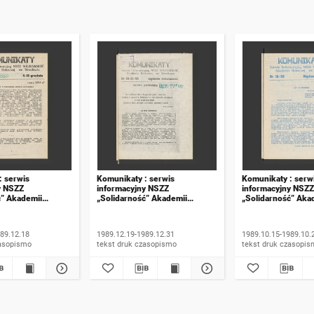
: serwis
Komunikaty : serwis
Komunikaty : serw
y NSZZ
informacyjny NSZZ
informacyjny NSZZ
ć” Akademii
„Solidarność” Akademii
„Solidarność” Aka
e Wrocławiu. 1989,
Rolniczej we Wrocławiu. 1989,
Rolniczej we Wroc
numer 20-21, wydanie
numer 15, wydanie
świąteczne
89.12.18
1989.12.19-1989.12.31
1989.10.15-1989.10.
 druk czasopismo
tekst druk czasopismo
tekst druk czasop