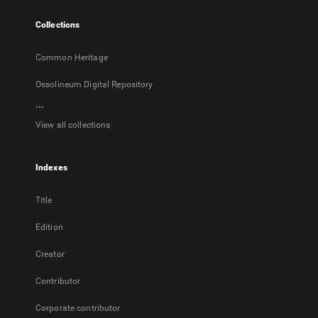
tab
Collections
Common Heritage
Ossolineum Digital Repository
...
View all collections
Indexes
Title
Edition
Creator
Contributor
Corporate contributor