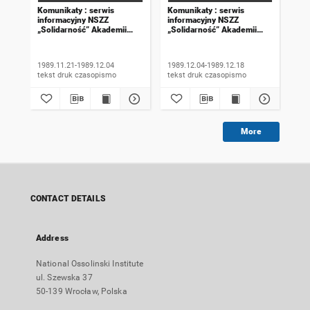
Komunikaty : serwis
Komunikaty : serwis
Kom
informacyjny NSZZ
informacyjny NSZZ
inf
„Solidarność” Akademii
„Solidarność” Akademii
„So
Rolniczej we Wrocławiu.
Rolniczej we Wrocławiu.
Rol
1989, numer 18
1989, numer 19
198
wyd
1989.11.21-1989.12.04
1989.12.04-1989.12.18
198
tekst druk czasopismo
tekst druk czasopismo
More
CONTACT DETAILS
Address
National Ossolinski Institute
ul. Szewska 37
50-139 Wrocław, Polska